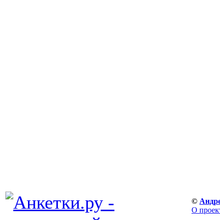
©
Андр
О проек