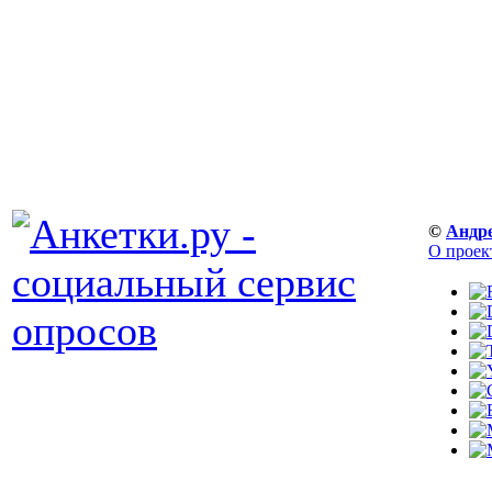
©
Андр
О проек