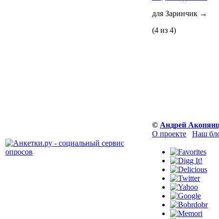
для Заринчик
→
(4 из 4)
©
Андрей Акопян
О проекте
Наш бл