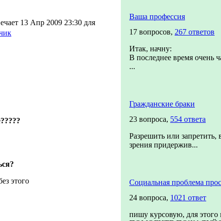
Ваша профессия
ечает 13 Апр 2009 23:30 для
17 вопросов,
267 ответов
чик
Итак, начну:
В последнее время очень ч
...
Гражданские браки
23 вопроса,
554 ответа
е?????
Разрешить или запретить, 
зрения придержив...
ься?
без этого
Социальная проблема прос
24 вопроса,
1021 ответ
пишу курсовую, для этого