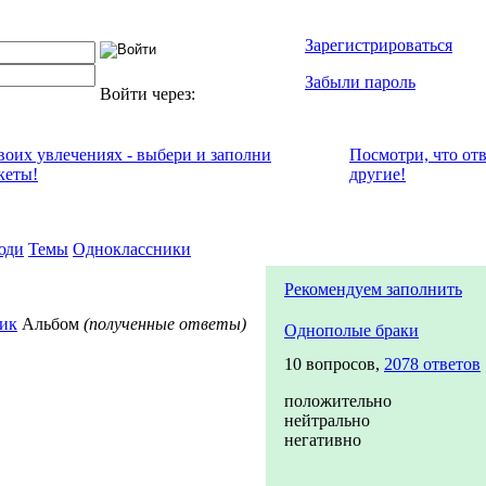
Зарегистрироваться
Забыли пароль
Войти через:
своих увлечениях - выбери и заполни
Посмотри, что от
кеты!
другие!
юди
Темы
Одноклассники
Рекомендуем заполнить
ик
Альбом
(полученные ответы)
Однополые браки
10 вопросов,
2078 ответов
положительно
нейтрально
негативно