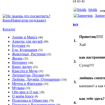
(4 из 4)
Irh4ik
отв
Зарин
все
Каталог
Приветик!!!!!!
Аниме и Манга
(40)
1.
Анкеты для друзей
(69)
Хай
Будущее
(6)
Еда, Кулинария
(32)
Животные, Растения
(22)
как настроени
Жизнь
(32)
2.
Интернет
(44)
Супер!!!!
Кино, видео
(23)
Красота и Мода
(32)
Литература, Поэзия
(39)
любишь смеят
Любовь, Дружба, Отношения
(134)
3.
Мечты и Фантазии
(33)
канешно! а как 
Музыка
(33)
Обо мне и О нас
(39)
О моём блоге
(8)
как тебе здесь?
Политика и Общество
(70)
4.
Прошлое и Воспоминания