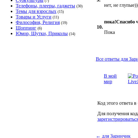
Субкультуры
(7)
нет, не глупые))
Телефоны, плееры, гаджеты
(30)
Темы для взрослых
(15)
Товары и Услуги
(11)
пока!Спасибо ч
Философия, Религия
(19)
10.
Шоппинг
(6)
Пока
Юмор, Шутки, Приколы
(14)
Все ответы для Зар
В мой
мир
Код этого ответа в
Для получения код
зарегистрироватьс
←
для Заринчик