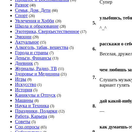
(18)
Супер
Разное
(40)
Семья, Дом, Дети
(66)
Спорт
(26)
улыбнись, тебя
Увлечения и Хобби
(20)
5.
Школа и образование
(28)
^_^
Эзотерика, Сверхъестественное
(17)
Эмоции
(29)
Актуальное
(15)
расскажи о себе
Алкоголь, табак, вещества
(5)
6.
Города и страны
(7)
Веселая, дружел
Деньги, Финансы
(13)
Дневник
(7)
Журналы, Радио, ТВ
(11)
чем любишь за
Здоровье и Медицина
(21)
7.
Игры
Слушать музыку
(9)
Искусство
вариант гулять
(1)
История
(5)
Каникулы и Отпуск
(3)
Машины
дай какой-нибу
(8)
Наука и Техника
8.
(3)
Праздники, Подарки
—
(12)
Работа, Карьера
(18)
Советы
(5)
Соц.опросы
как думаешь-э
(65)
9.