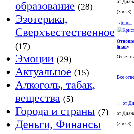
от Диан
образование
(28)
(3 из 3)
Эзотерика,
Диана
Сверхъестественное
Отношен
(17)
браку
Эмоции
Ответ в
(29)
Актуальное
(15)
Все отв
Алкоголь, табак,
вещества
(5)
←
от Ди
Города и страны
(7)
от Диан
Деньги, Финансы
(3 из 3)