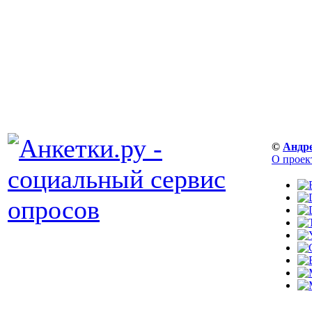
©
Андр
О проек