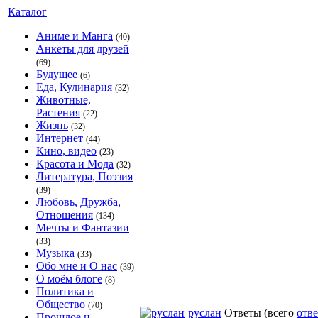
Каталог
Аниме и Манга
(40)
Анкеты для друзей
(69)
Будущее
(6)
Еда, Кулинария
(32)
Животные,
Растения
(22)
Жизнь
(32)
Интернет
(44)
Кино, видео
(23)
Красота и Мода
(32)
Литература, Поэзия
(39)
Любовь, Дружба,
Отношения
(134)
Мечты и Фантазии
(33)
Музыка
(33)
Обо мне и О нас
(39)
О моём блоге
(8)
Политика и
Общество
(70)
руслан
Ответы
(всего
отве
Прошлое и