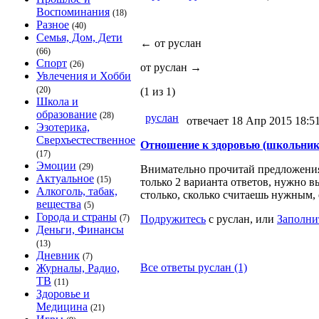
Воспоминания
(18)
Разное
(40)
Семья, Дом, Дети
←
от руслан
(66)
Спорт
(26)
от руслан
→
Увлечения и Хобби
(20)
(1 из 1)
Школа и
образование
(28)
руслан
отвечает 18 Апр 2015 18:5
Эзотерика,
Сверхъестественное
Отношение к здоровью (школьники
(17)
Эмоции
(29)
Внимательно прочитай предложения 
Актуальное
(15)
только 2 варианта ответов, нужно в
Алкоголь, табак,
столько, сколько считаешь нужным, 
вещества
(5)
Города и страны
(7)
Подружитесь
с руслан, или
Заполни
Деньги, Финансы
(13)
Дневник
(7)
Все ответы руслан (1)
Журналы, Радио,
ТВ
(11)
Здоровье и
Медицина
(21)