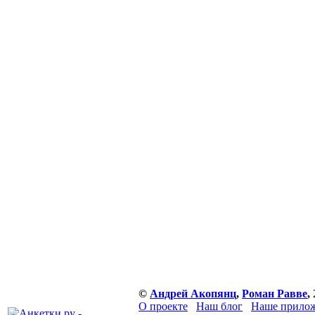
©
Андрей Акопянц
,
Роман Равве
,
О проекте
Наш блог
Наше прилож