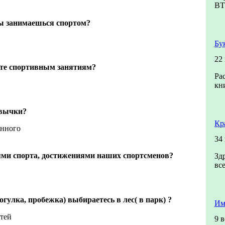
В
ты занимаешься спортом?
Бу
22
ете спортивным занятиям?
Ра
кн
ивычки?
Кр
енного
34
ями спорта, достижениями наших спортсменов?
Зд
вс
огулка, пробежка) выбираетесь в лес( в парк) ?
Им
тей
9 