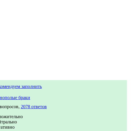
комендуем заполнить
нополые браки
 вопросов,
2078 ответов
ложительно
йтрально
гативно