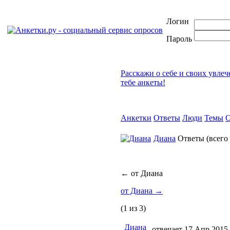
Логин
Пароль
Расскажи о себе и своих увле
тебе анкеты!
Анкетки
Ответы
Люди
Темы
О
Диана
Ответы
(всего
←
от Диана
от Диана
→
(1 из 3)
Диана
отвечает 17 Апр 2015