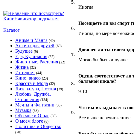
5.
Иногда
Посещаете ли вы спорт (
6.
Каталог
Иногда, по мере возможно
Аниме и Манга
(40)
Анкеты для друзей
(69)
Доволен ли ты своим здо
Будущее
(6)
7.
Еда, Кулинария
(32)
Могло бы быть и лучше
Животные, Растения
(22)
Жизнь
(32)
Интернет
(44)
Оцени, соответствует ли 
Кино, видео
(23)
балльной шкале?
Красота и Мода
8.
(32)
Литература, Поэзия
(39)
9-10
Любовь, Дружба,
Отношения
(134)
Мечты и Фантазии
(33)
Что вы вкладывает в пон
Музыка
(33)
9.
Обо мне и О нас
(39)
Все выше перечисленное
О моём блоге
(8)
Политика и Общество
(70)
Если бы ты мог выбирать