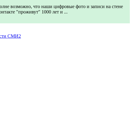
олне возможно, что наши цифровые фото и записи на стене
онтакте "проживут" 1000 лет и ...
сти СМИ2