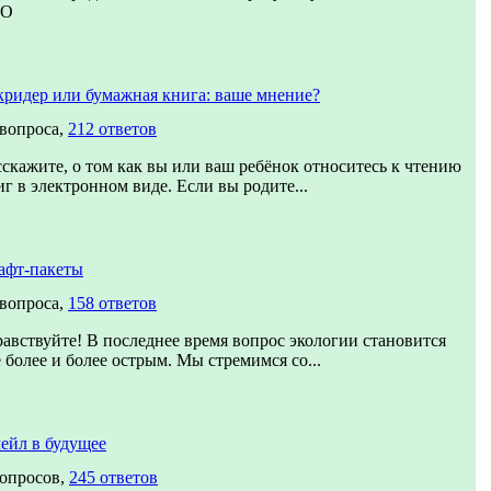
ТО
кридер или бумажная книга: ваше мнение?
 вопроса,
212 ответов
сскажите, о том как вы или ваш ребёнок относитесь к чтению
иг в электронном виде. Если вы родите...
афт-пакеты
 вопроса,
158 ответов
равствуйте! В последнее время вопрос экологии становится
е более и более острым. Мы стремимся со...
ейл в будущее
вопросов,
245 ответов