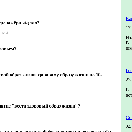
Ва
тренажёрный) зал?
17
стей
Ит
В 
шк
ровьем?
Гр
твой образ жизни здоровому образу жизни по 10-
23
Ра
вс
ятие "вести здоровый образ жизни"?
Со
24
, то, сколько занятий физкультуры в неделю ты бы