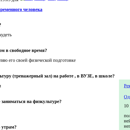
временного человека
?
худеть
ом в свободное время?
деляю его своей физической подготовке
ьтуру (тренажерный зал) на работе , в ВУЗЕ, в школе?
и
Ре
Од
 заниматься на физкультуре?
10
по
не
не
о утрам?