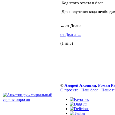
Код этого ответа в блог
Для получения кода необходи
←
от Диана
от Диана
→
(1 из 3)
©
Андрей Акопянц
,
Роман Р
О проекте
Наш блог
Наше п