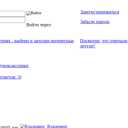
Зарегистрироваться
Забыли пароль
Войти через:
чениях - выбери и заполни интересные
Посмотри, что отвeчали
другие!
дноклассники
ответов: 3
)
Владимир
 19:05 для