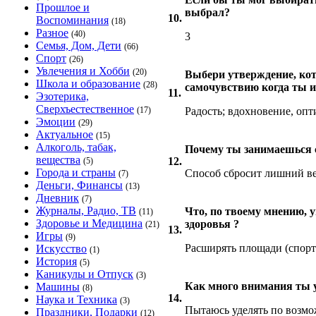
Прошлое и
выбрал?
10.
Воспоминания
(18)
Разное
(40)
3
Семья, Дом, Дети
(66)
Спорт
(26)
Увлечения и Хобби
(20)
Выбери утверждение, кот
Школа и образование
(28)
самочувствию когда ты ид
11.
Эзотерика,
Сверхъестественное
(17)
Радость; вдохновение, опт
Эмоции
(29)
Актуальное
(15)
Алкоголь, табак,
Почему ты занимаешься 
вещества
12.
(5)
Города и страны
Способ сбросит лишний в
(7)
Деньги, Финансы
(13)
Дневник
(7)
Журналы, Радио, ТВ
Что, по твоему мнению, у
(11)
Здоровье и Медицина
здоровья ?
(21)
13.
Игры
(9)
Расширять площади (спорт 
Искусство
(1)
История
(5)
Каникулы и Отпуск
(3)
Как много внимания ты 
Машины
(8)
14.
Наука и Техника
(3)
Пытаюсь уделять по возмо
Праздники, Подарки
(12)