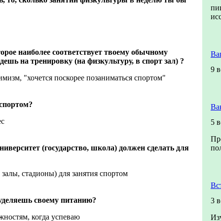
пи
ис
орое наиболее соответствует твоему обычному
Ва
ешь на тренировку (на физкультуру, в спорт зал) ?
9 
имизм, "хочется поскорее позаниматься спортом"
спортом?
Ва
ес
5 
Пр
ниверситет (государство, школа) должен сделать для
по
залы, стадионы) для занятия спортом
Вс
уделяешь своему питанию?
3 
жностям, когда успеваю
Из