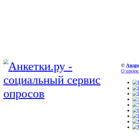
©
Андр
О проек