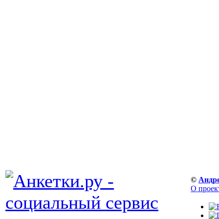
©
Андр
О проек