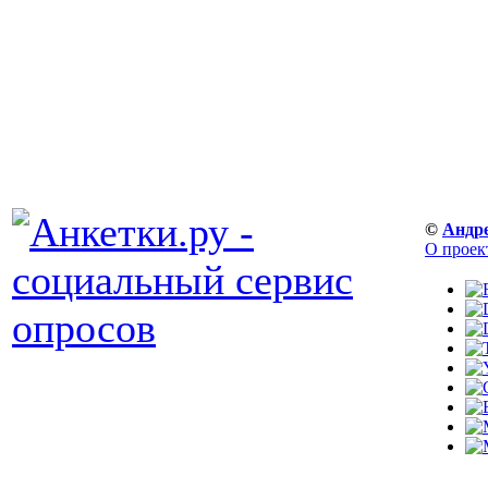
©
Андр
О проек