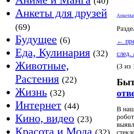
(40)
Анкеты для друзей
Анкетк
(69)
Разде
Будущее
(6)
←
пре
Еда, Кулинария
(32)
след.
Животные,
(3 из 
Растения
(22)
Быт
Жизнь
отв
(32)
Интернет
(44)
В наш
Кино, видео
робот
(23)
выявл
Красота и Мода
(32)
стек