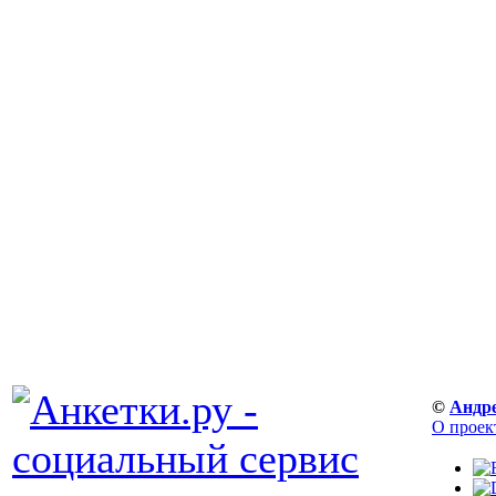
©
Андр
О проек