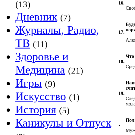
(13)
16.
Своб
Дневник
(7)
Буд
Журналы, Радио,
пор
17.
ТВ
Алко
(11)
Здоровье и
Что
18.
Медицина
Сред
(21)
Игры
(9)
Наи
счи
Искусство
19.
(1)
След
моло
История
(5)
Каникулы и Отпуск
Пол
•
Муж