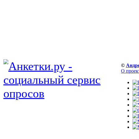
©
Андр
О проек