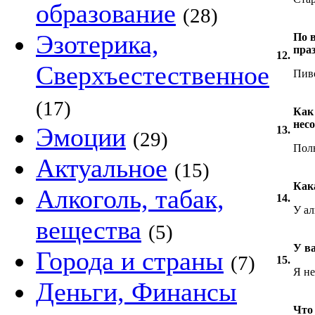
образование
(28)
Эзотерика,
По 
пра
12.
Сверхъестественное
Пив
(17)
Как
нес
Эмоции
13.
(29)
Полн
Актуальное
(15)
Как
Алкоголь, табак,
14.
У ал
вещества
(5)
У в
Города и страны
(7)
15.
Я н
Деньги, Финансы
Что