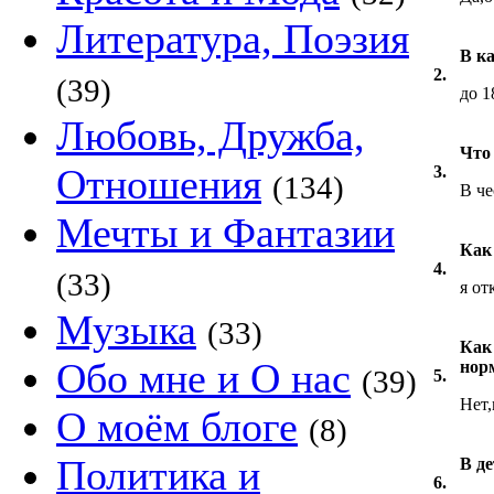
Литература, Поэзия
В к
2.
(39)
до 1
Любовь, Дружба,
Что
Отношения
3.
(134)
В че
Мечты и Фантазии
Как
4.
(33)
я от
Музыка
(33)
Как
Обо мне и О нас
нор
(39)
5.
Нет,
О моём блоге
(8)
Политика и
В д
6.