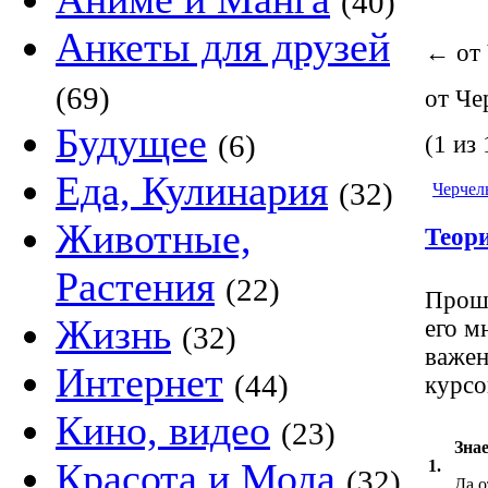
(40)
Анкеты для друзей
←
от 
(69)
от Че
Будущее
(6)
(1 из 
Еда, Кулинария
(32)
Черчел
Животные,
Теори
Растения
(22)
Прошу
Жизнь
его м
(32)
важен
Интернет
(44)
курсо
Кино, видео
(23)
Знае
Красота и Мода
1.
(32)
Да,о