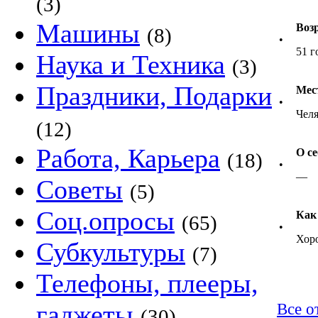
(3)
Машины
Воз
(8)
•
51 г
Наука и Техника
(3)
Праздники, Подарки
Мес
•
Челя
(12)
Работа, Карьера
О се
(18)
•
—
Советы
(5)
Соц.опросы
Как
(65)
•
Хор
Субкультуры
(7)
Телефоны, плееры,
гаджеты
Все о
(30)