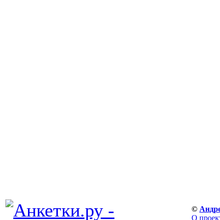
©
Андр
О проек