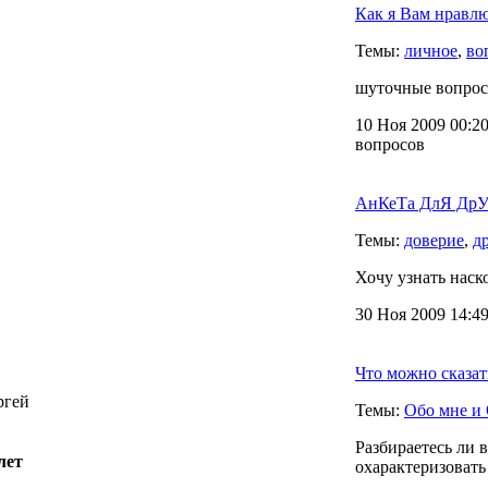
Как я Вам нравл
Темы:
личное
,
во
шуточные вопросы
10 Ноя 2009 00:20
вопросов
АнКеТа ДлЯ ДрУз
Темы:
доверие
,
д
Хочу узнать наск
30 Ноя 2009 14:49
Что можно сказат
ргей
Темы:
Обо мне и 
Разбираетесь ли 
лет
охарактеризовать