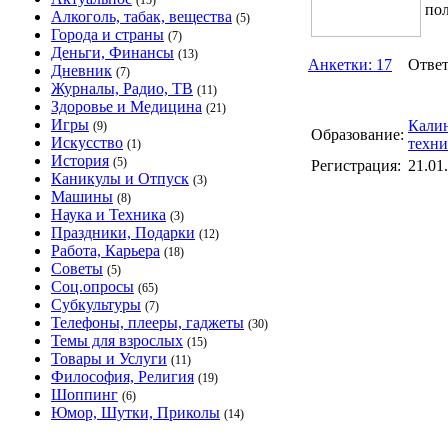
(15)
по
Алкоголь, табак, вещества
(5)
Города и страны
(7)
Деньги, Финансы
(13)
Анкетки: 17
Ответы
Дневник
(7)
Журналы, Радио, ТВ
(11)
Здоровье и Медицина
(21)
Игры
Калин
(9)
Образование:
Искусство
техни
(1)
История
(5)
Регистрация:
21.01
Каникулы и Отпуск
(3)
Машины
(8)
Наука и Техника
(3)
Праздники, Подарки
(12)
Работа, Карьера
(18)
Советы
(5)
Соц.опросы
(65)
Субкультуры
(7)
Телефоны, плееры, гаджеты
(30)
Темы для взрослых
(15)
Товары и Услуги
(11)
Философия, Религия
(19)
Шоппинг
(6)
Юмор, Шутки, Приколы
(14)