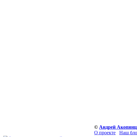
©
Андрей Акопянц
О проекте
Наш бло