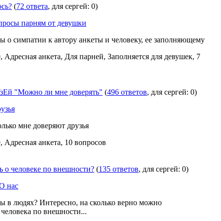
юсь?
(
72 ответа
, для сергей: 0)
просы парням от девушки
 о симпатии к автору анкеты и человеку, ее заполняющему
, Адресная анкета, Для парней, Заполняется для девушек, 7
Ей "Можно ли мне доверять"
(
496 ответов
, для сергей: 0)
рузья
олько мне доверяют друзья
, Адресная анкета, 10 вопросов
ь о человеке по внешности?
(
135 ответов
, для сергей: 0)
О нас
вы в людях? Интересно, на сколько верно можно
 человека по внешности...