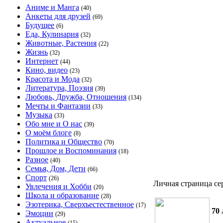
Аниме и Манга
(40)
Анкеты для друзей
(69)
Будущее
(6)
Еда, Кулинария
(32)
Животные, Растения
(22)
Жизнь
(32)
Интернет
(44)
Кино, видео
(23)
Красота и Мода
(32)
Литература, Поэзия
(39)
Любовь, Дружба, Отношения
(134)
Мечты и Фантазии
(33)
Музыка
(33)
Обо мне и О нас
(39)
О моём блоге
(8)
Политика и Общество
(70)
Прошлое и Воспоминания
(18)
Разное
(40)
Семья, Дом, Дети
(66)
Спорт
(26)
Личная страница се
Увлечения и Хобби
(20)
Школа и образование
(28)
Эзотерика, Сверхъестественное
(17)
70 
Эмоции
(29)
Актуальное