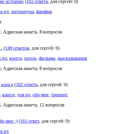
мне историю
(
102 ответа
, для сергей: 0)
я пч
,
литература
,
фанфик
.
, Адресная анкета, 8 вопросов
..
(
149 ответов
, для сергей: 0)
я пч
,
книги
,
песни
,
фильмы
,
высказывания
, Адресная анкета, 8 вопросов
я книга
(
102 ответа
, для сергей: 0)
,
книги
,
для пч
,
обо мне
,
тренинг
4, Адресная анкета, 12 вопросов
бо мне :)
(
161 ответ
, для сергей: 0)
я пч