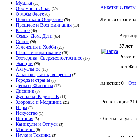
Музыка
(33)
Анкетки
Ответы
Обо мне и О нас
(39)
О моём блоге
(8)
Политика и Общество
Личная страница
(70)
Прошлое и Воспоминания
(18)
Разное
(40)
Вертипр
Семья, Дом, Дети
(66)
Спорт
(26)
37 лет
Увлечения и Хобби
(20)
Школа и образование
(28)
Российс
Эзотерика, Сверхъестественное
(17)
Эмоции
(29)
пол Жен
Актуальное
(15)
Алкоголь, табак, вещества
(5)
Города и страны
(7)
Анкетки: 0
Отв
Деньги, Финансы
(13)
Дневник
(7)
Журналы, Радио, ТВ
(11)
Регистрация:
21.
Здоровье и Медицина
(21)
Игры
(9)
Искусство
(1)
История
Ответы Tanya - в
(5)
Каникулы и Отпуск
(3)
Машины
(8)
Наука и Техника
(3)