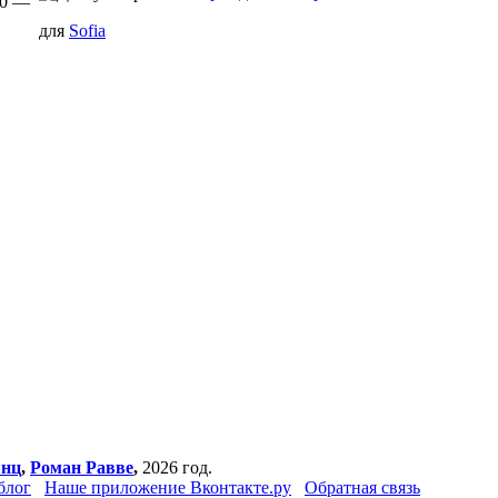
30 —
для
Sofia
янц
,
Роман Равве
,
2026 год.
блог
Наше приложение Вконтакте.ру
Обратная связь