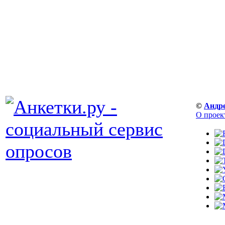
©
Андр
О проек