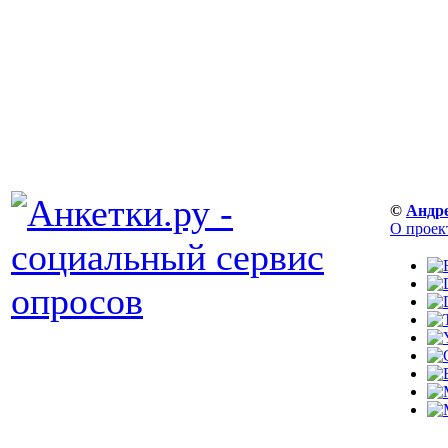
©
Андр
О проек