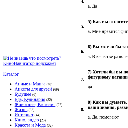
4.
a. Да
5) Как вы относит
5.
a. Мне нравится фи
6) Вы хотели бы з
6.
a. В качестве развле
7) Хотели бы вы по
Каталог
фигурному катани
7.
Аниме и Манга
(40)
да
Анкеты для друзей
(69)
Будущее
(6)
Еда, Кулинария
(32)
8) Как вы думаете
Животные, Растения
(22)
ваши знания, разв
Жизнь
8.
(32)
Интернет
(44)
a. Да, помогают
Кино, видео
(23)
Красота и Мода
(32)