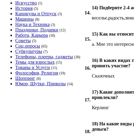
Искусство
(1)
14) Подберите 2-4 
История
(5)
14.
Каникулы и Отпуск
(3)
веселье,радость,зим
Машины
(8)
Наука и Техника
(3)
Праздники, Подарки
(12)
15) Как вы относи
Работа, Карьера
(18)
15.
Советы
(5)
a. Мне это интересн
Соц.опросы
(65)
Субкультуры
(7)
Телефоны, плееры, гаджеты
(30)
16) В каких видах
Темы для взрослых
(15)
принять участие?
Товары и Услуги
16.
(11)
Философия, Религия
(19)
Сказочных
Шоппинг
(6)
Юмор, Шутки, Приколы
(14)
17) Какие дополнит
привлекли?
17.
Керлинг
18) На какие виды
деньги?
18.