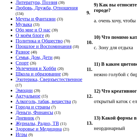
Литература, Поэзия
(39)
9) Как вы относит
Любовь, Дружба, Отношения
городе?
9.
(134)
Мечты и Фантазии
(33)
a. очень хочу, чтоб
Музыка
(33)
Обо мне и О нас
(39)
О моём блоге
(8)
10) Что помимо кат
Политика и Общество
(70)
10.
Прошлое и Воспоминания
(18)
c. Зону для отдыха
Разное
(40)
Семья, Дом, Дети
(66)
Спорт
(26)
11) В каком цвето
Увлечения и Хобби
(20)
11.
Школа и образование
нежно голубой с би
(28)
Эзотерика, Сверхъестественное
(17)
Эмоции
12) Что креативно
(29)
Актуальное
12.
(15)
Алкоголь, табак, вещества
открытый каток с ел
(5)
Города и страны
(7)
Деньги, Финансы
(13)
Дневник
13) Какой формы в
(7)
13.
Журналы, Радио, ТВ
(11)
неординарный
Здоровье и Медицина
(21)
Игры
(9)