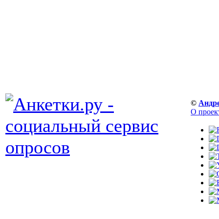
©
Андр
О проек