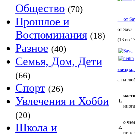
Общество
(70)
Прошлое и
←
от Sa
от Sava
Воспоминания
(18)
(13 из 1
Разное
(40)
Семья, Дом, Дети
звезды, 
(66)
а ты лю
Спорт
(26)
част
Увлечения и Хобби
1.
иног
(20)
о че
Школа и
2.
ни о ч