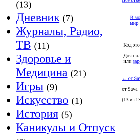
Все отве
(13)
Дневник
(7)
В м
мир
Журналы, Радио,
ТВ
(11)
Код это
Здоровье и
Для пол
или
зар
Медицина
(21)
←
от Sa
Игры
(9)
от Sava
Искусство
(1)
(13 из 1
История
(5)
Каникулы и Отпуск