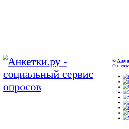
©
Андр
О проек