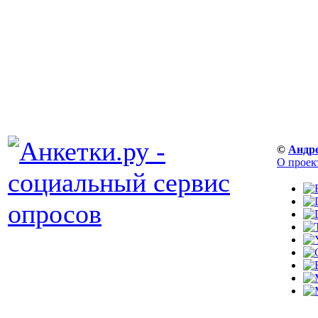
©
Андр
О проек