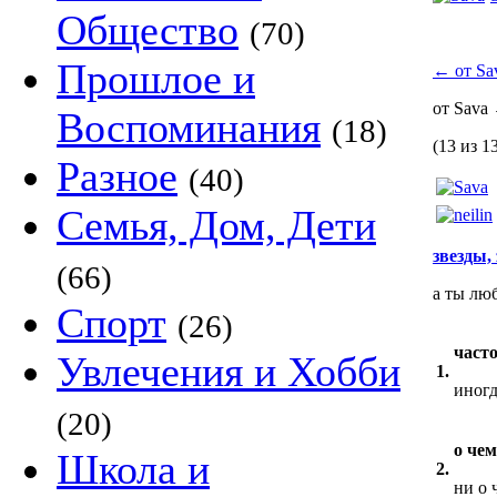
Общество
(70)
Прошлое и
←
от Sa
от Sava
Воспоминания
(18)
(13 из 1
Разное
(40)
Семья, Дом, Дети
звезды, 
(66)
а ты лю
Спорт
(26)
част
Увлечения и Хобби
1.
иног
(20)
о че
Школа и
2.
ни о ч