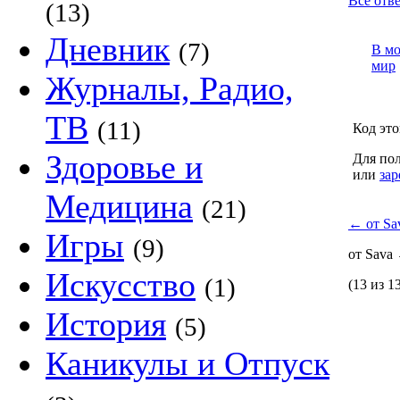
Все отве
(13)
Дневник
(7)
В м
мир
Журналы, Радио,
ТВ
(11)
Код это
Здоровье и
Для пол
или
зар
Медицина
(21)
←
от Sa
Игры
(9)
от Sava
Искусство
(1)
(13 из 1
История
(5)
Каникулы и Отпуск