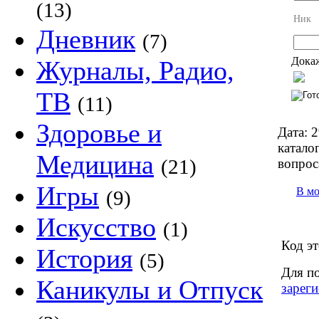
(13)
Ник
Дневник
(7)
Докаж
Журналы, Радио,
ТВ
(11)
Здоровье и
Дата:
2
каталог
Медицина
(21)
вопрос
Игры
В м
(9)
Искусство
(1)
Код эт
История
(5)
Для п
Каникулы и Отпуск
зареги