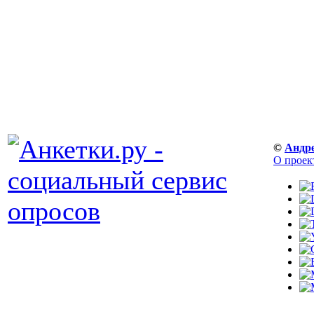
©
Андр
О проек