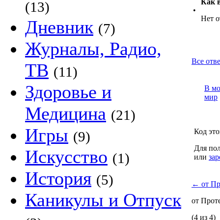
Как 
(13)
•
Нет о
Дневник
(7)
Журналы, Радио,
Все отв
ТВ
(11)
Здоровье и
В м
мир
Медицина
(21)
Игры
Код это
(9)
Для пол
Искусство
(1)
или
зар
История
(5)
←
от Пр
Каникулы и Отпуск
от Прот
(4 из 4)