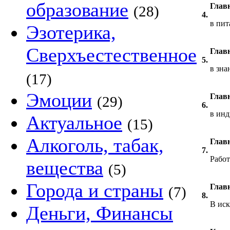
образование
Главн
(28)
4.
в пи
Эзотерика,
Сверхъестественное
Главн
5.
в зна
(17)
Эмоции
Главн
(29)
6.
в ин
Актуальное
(15)
Алкоголь, табак,
Главн
7.
Работ
вещества
(5)
Города и страны
Главн
(7)
8.
В ис
Деньги, Финансы