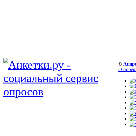
©
Андр
О проек