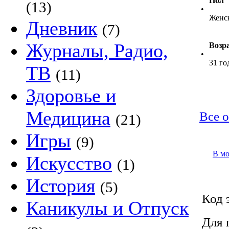
Пол
(13)
•
Женс
Дневник
(7)
Журналы, Радио,
Возр
•
31 го
ТВ
(11)
Здоровье и
Медицина
Все о
(21)
Игры
(9)
В м
Искусство
(1)
История
(5)
Код 
Каникулы и Отпуск
Для 