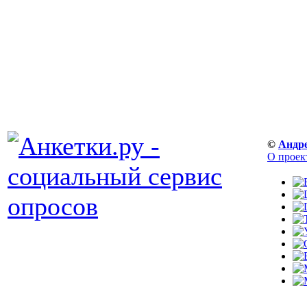
©
Андр
О проек