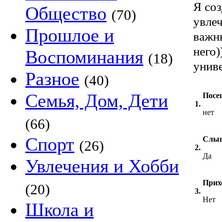
Я соз
Общество
(70)
увле
Прошлое и
важны
него)
Воспоминания
(18)
униве
Разное
(40)
Семья, Дом, Дети
Посе
1.
нет
(66)
Спорт
Слыш
(26)
2.
Да
Увлечения и Хобби
Прих
(20)
3.
Нет
Школа и