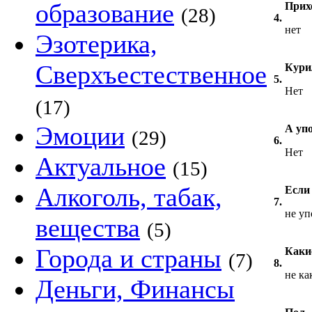
образование
Прих
(28)
4.
нет
Эзотерика,
Сверхъестественное
Кури
5.
Нет
(17)
Эмоции
А уп
(29)
6.
Нет
Актуальное
(15)
Алкоголь, табак,
Если
7.
не уп
вещества
(5)
Города и страны
Каки
(7)
8.
не ка
Деньги, Финансы