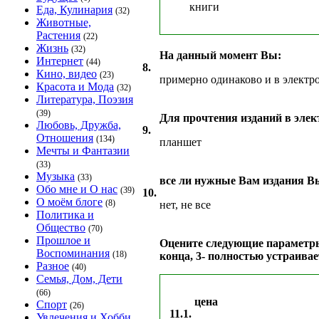
книги
Еда, Кулинария
(32)
Животные,
Растения
(22)
Жизнь
(32)
На данный момент Вы:
Интернет
(44)
8.
Кино, видео
(23)
примерно одинаково и в электр
Красота и Мода
(32)
Литература, Поэзия
(39)
Для прочтения изданий в элек
Любовь, Дружба,
9.
Отношения
(134)
планшет
Мечты и Фантазии
(33)
Музыка
(33)
все ли нужные Вам издания В
Обо мне и О нас
(39)
10.
О моём блоге
(8)
нет, не все
Политика и
Общество
(70)
Прошлое и
Оцените следующие параметры п
Воспоминания
(18)
конца, 3- полностью устраивае
Разное
(40)
Семья, Дом, Дети
(66)
цена
Спорт
(26)
11.1.
Увлечения и Хобби