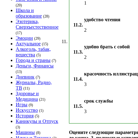
1
(20)
Школа и
образование
(28)
удобство чтения
Эзотерика,
11.2.
Сверхъестественное
2
(17)
Эмоции
(29)
11.
Актуальное
(15)
удобно брать с собой
Алкоголь, табак,
11.3.
вещества
(5)
2
Города и страны
(7)
Деньги, Финансы
(13)
красочность иллюстра
Дневник
(7)
11.4.
Журналы, Радио,
3
ТВ
(11)
Здоровье и
Медицина
(21)
срок службы
Игры
(9)
11.5.
Искусство
(1)
3
История
(5)
Каникулы и Отпуск
(3)
Машины
Оцените следующие параметры э
(8)
Наука и Техника
до конца, 3- полностью устраи