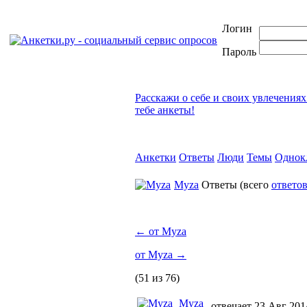
Логин
Пароль
Расскажи о себе и своих увлечениях
тебе анкеты!
Анкетки
Ответы
Люди
Темы
Однок
Myza
Ответы
(всего
ответов
←
от Myza
от Myza
→
(51 из 76)
Myza
отвечает 23 Авг 201