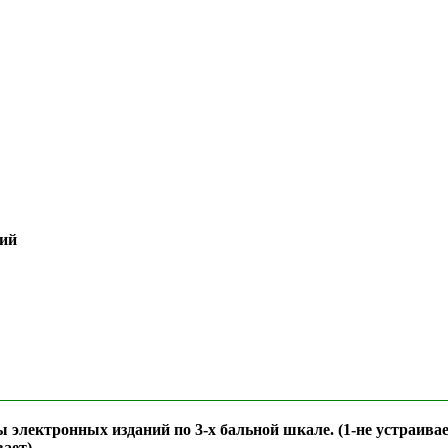
ций
лектронных изданий по 3-х бальной шкале. (1-не устраивает,
вает)