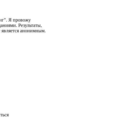
нг". Я провожу
аниями. Результаты,
с является анонимным.
ться