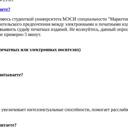
аете?
Являюсь студенткой университета МЭСИ специальности "Маркети
бительского предпочтения между электронными и печатными изд
 выявить судьбу печатных изданий. Не волнуйтесь, данный опро
ие примерно 5 минут.
 печатных или электронных носителях)
читываете?
е увеличивает интеллектуальные способности, помогает расслаби
итаете?