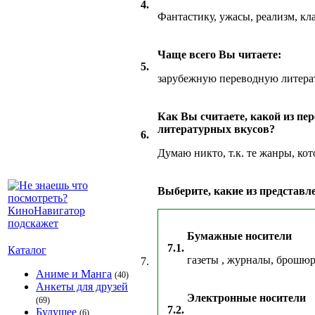
4.
Фантастику, ужасы, реализм, к
Чаще всего Вы читаете:
5.
зарубежную переводную литерат
Как Вы считаете, какой из п
литературных вкусов?
6.
Думаю никто, т.к. те жанры, кот
Выберите, какие из представл
Бумажные носители
7.1.
Каталог
газеты , журналы, брошю
7.
Аниме и Манга
(40)
Анкеты для друзей
Электронные носители
(69)
7.2.
Будущее
(6)