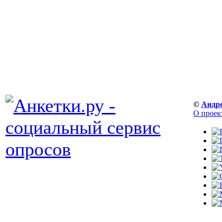
©
Андр
О проек