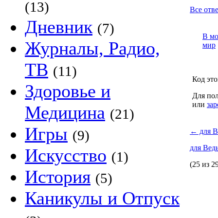
(13)
Все отве
Дневник
(7)
В м
Журналы, Радио,
мир
ТВ
(11)
Код это
Здоровье и
Для пол
или
зар
Медицина
(21)
Игры
←
для В
(9)
для Вед
Искусство
(1)
(25 из 2
История
(5)
Каникулы и Отпуск