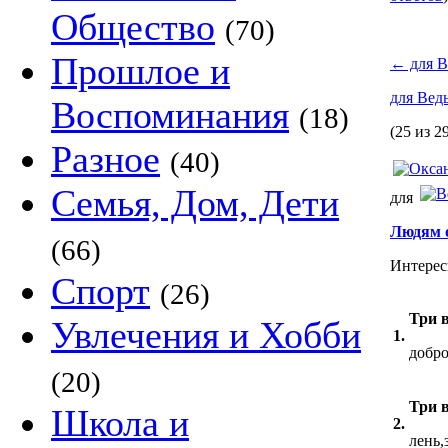
Общество
(70)
Прошлое и
←
для В
для Вед
Воспоминания
(18)
(25 из 2
Разное
(40)
Семья, Дом, Дети
для
Людям 
(66)
Интерес
Спорт
(26)
Три 
Увлечения и Хобби
1.
добро
(20)
Три 
Школа и
2.
лень,