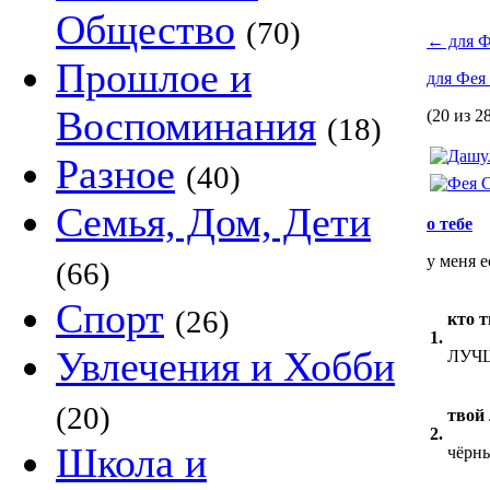
Общество
(70)
←
для Ф
Прошлое и
для Фея
Воспоминания
(20 из 2
(18)
Разное
(40)
Семья, Дом, Дети
о тебе
у меня е
(66)
Спорт
(26)
кто т
1.
Увлечения и Хобби
ЛУЧШ
(20)
твой
2.
Школа и
чёрн