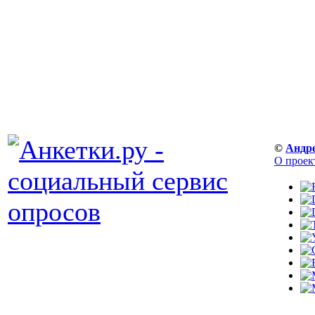
©
Андр
О проек