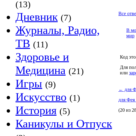
(13)
Дневник
Все отв
(7)
Журналы, Радио,
В м
мир
ТВ
(11)
Здоровье и
Код это
Медицина
Для пол
(21)
или
зар
Игры
(9)
←
для Ф
Искусство
(1)
для Фея
История
(5)
(20 из 2
Каникулы и Отпуск