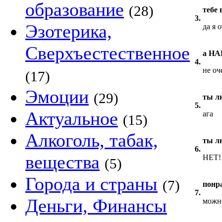
образование
(28)
тебе
3.
Эзотерика,
да я 
Сверхъестественное
а НА
4.
не оче
(17)
Эмоции
(29)
ты л
5.
Актуальное
ага
(15)
Алкоголь, табак,
ты л
6.
вещества
НЕТ!!!
(5)
Города и страны
(7)
понр
7.
Деньги, Финансы
можно