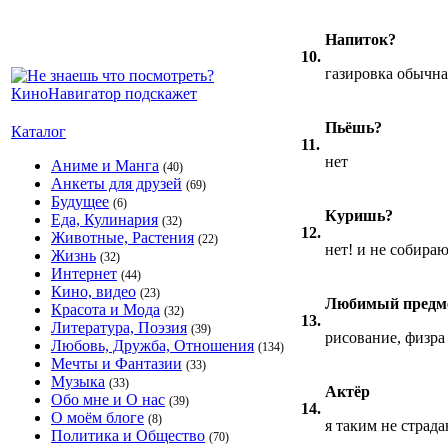
Напиток?
10.
газировка обычна
Пьёшь?
Каталог
11.
нет
Аниме и Манга
(40)
Анкеты для друзей
(69)
Будущее
(6)
Куришь?
Еда, Кулинария
(32)
12.
Животные, Растения
(22)
нет! и не собира
Жизнь
(32)
Интернет
(44)
Кино, видео
(23)
Любимый предме
Красота и Мода
(32)
13.
Литература, Поэзия
(39)
рисование, физра
Любовь, Дружба, Отношения
(134)
Мечты и Фантазии
(33)
Музыка
(33)
Актёр
Обо мне и О нас
(39)
14.
О моём блоге
(8)
я таким не страда
Политика и Общество
(70)