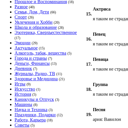
Прошлое и Воспоминания
(18)
Разное
(40)
Актриса
Семья, Дом, Дети
(66)
15.
Спорт
(26)
я таким не страда
Увлечения и Хобби
(20)
Школа и образование
(28)
Эзотерика, Сверхъестественное
Певец
(17)
16.
Эмоции
(29)
я таким не страда
Актуальное
(15)
Алкоголь, табак, вещества
(5)
Города и страны
(7)
Певица
Деньги, Финансы
(13)
17.
Дневник
я таким не страда
(7)
Журналы, Радио, ТВ
(11)
Здоровье и Медицина
(21)
Игры
Группа
(9)
Искусство
18.
(1)
История
я таким не страда
(5)
Каникулы и Отпуск
(3)
Машины
(8)
Наука и Техника
Песня
(3)
19.
Праздники, Подарки
(12)
ария: Вавилон
Работа, Карьера
(18)
Советы
(5)