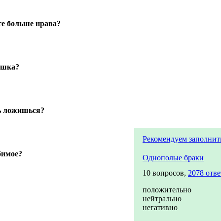
те больше нрава?
ушка?
ь ложишься?
Рекомендуем заполнит
бимое?
Однополые браки
10 вопросов,
2078 отве
положительно
нейтрально
негативно