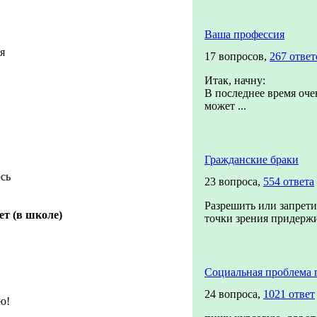
Ваша профессия
я
17 вопросов,
267 ответ
Итак, начну:
В последнее время очен
может ...
Гражданские браки
юсь
23 вопроса,
554 ответа
Разрешить или запретит
т (в школе)
точки зрения придержи
Социальная проблема 
24 вопроса,
1021 ответ
ю!