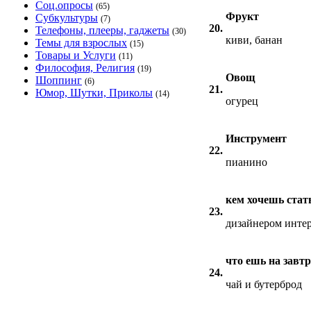
Соц.опросы
(65)
Фрукт
Субкультуры
(7)
20.
Телефоны, плееры, гаджеты
(30)
киви, банан
Темы для взрослых
(15)
Товары и Услуги
(11)
Философия, Религия
(19)
Овощ
Шоппинг
(6)
21.
Юмор, Шутки, Приколы
(14)
огурец
Инструмент
22.
пианино
кем хочешь стать
23.
дизайнером инте
что ешь на завт
24.
чай и бутерброд