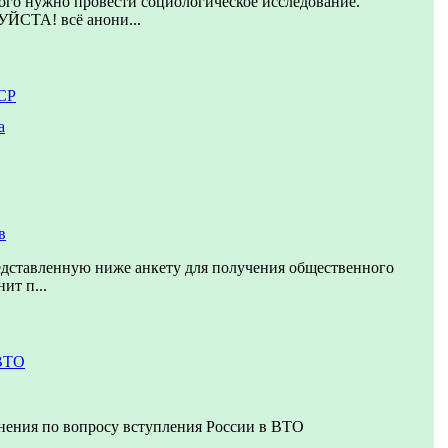
ого нужно провести социологическое исследование.
ТА! всё анони...
СР
а
в
едставленную ниже анкету для получения общественного
ит п...
 ВТО
нения по вопросу вступления России в ВТО