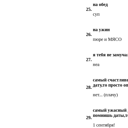
на обед
25.
суп
на ужин
26.
пюре и МЯСО
я тебя не замуча
27.
неа
самый счастливы
дату,то просто 
28.
нет... (плачу)
самый ужасный д
помнишь даты,т
29.
1 сентября!