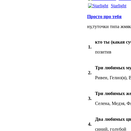
Starlight
Просто про тебя
ну,туточки типа жмяка
кто ты (какая с
1.
позитив
Три любимых му
2.
Ривен, Гелио(я),
Три любимых же
3.
Селена, Медэя, Ф
Два любимых цв
4.
синий, голубой