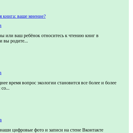
я книга: ваше мнение?
в
 вы или ваш ребёнок относитесь к чтению книг в
и вы родите...
в
днее время вопрос экологии становится все более и более
со...
в
наши цифровые фото и записи на стене Вконтакте