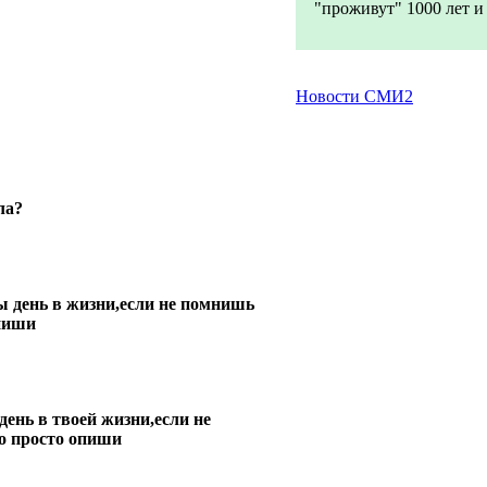
"проживут" 1000 лет и .
Новости СМИ2
ла?
 день в жизни,если не помнишь
опиши
ень в твоей жизни,если не
о просто опиши