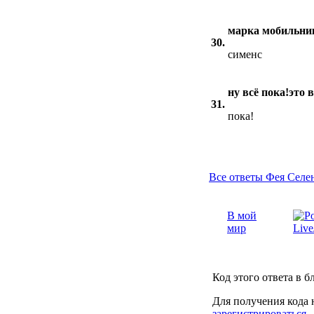
марка мобильни
30.
сименс
ну всё пока!это 
31.
пока!
Все ответы Фея Селен
В мой
мир
Код этого ответа в б
Для получения кода 
зарегистрироваться