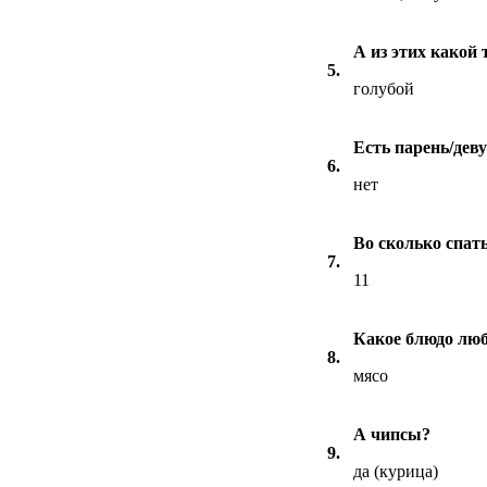
А из этих какой 
5.
голубой
Есть парень/дев
6.
нет
Во сколько спат
7.
11
Какое блюдо лю
8.
мясо
А чипсы?
9.
да (курица)