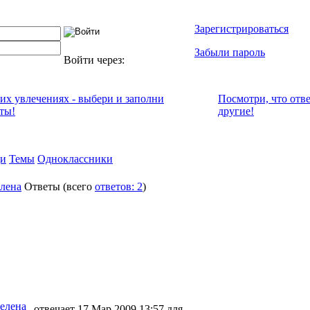
Зарегистрироваться
Забыли пароль
Войти через:
оих увлечениях - выбери и заполни
Посмотри, что отв
ты!
другие!
и
Темы
Одноклассники
лена
Ответы
(всего
ответов: 2
)
елена
отвечает 17 Мар 2009 13:57 для