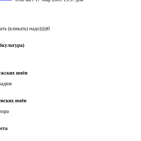
ть (кликать) надо)))))0
убкультура)
жских имён
 Вадим
нских имён
лора
ета