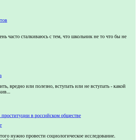
етов
ень часто сталкиваюсь с тем, что школьник не то что бы не
а
ить, вредно или полезно, вступать или не вступать - какой
ив...
 проституции в российском обществе
т
этого нужно провести социологическое исследование.