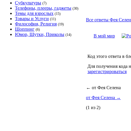
Субкультуры
(7)
Телефоны, плееры, гаджеты
(30)
Темы для взрослых
(15)
Товары и Услуги
(11)
Все ответы Фея Селена
Философия, Религия
(19)
Шоппинг
(6)
Юмор, Шутки, Приколы
(14)
В мой мир
Код этого ответа в бл
Для получения кода 
зарегистрироваться
←
от Фея Селена
от Фея Селена
→
(1 из 2)