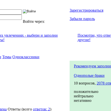
Зарегистрироваться
Забыли пароль
Войти через:
их увлечениях - выбери и заполни
Посмотри, что отв
ты!
другие!
и
Темы
Одноклассники
Рекомендуем заполни
Однополые браки
10 вопросов,
2078 от
положительно
нейтрально
негативно
лена
Ответы
(всего
ответов: 2
)