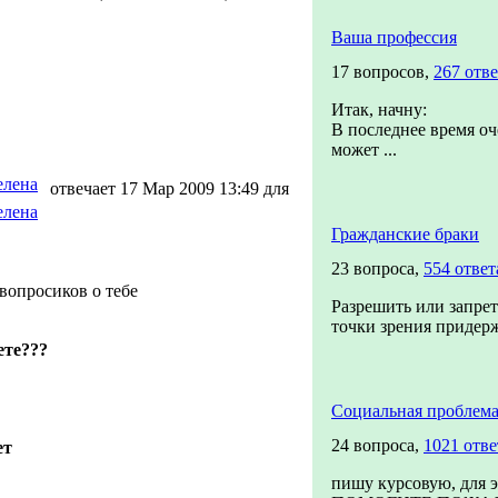
Ваша профессия
17 вопросов,
267 отв
Итак, начну:
В последнее время оч
может ...
елена
отвечает 17 Мар 2009 13:49 для
елена
Гражданские браки
23 вопроса,
554 ответ
 вопросиков о тебе
Разрешить или запрет
точки зрения придерж
ете???
Социальная проблема
24 вопроса,
1021 отве
ет
пишу курсовую, для 