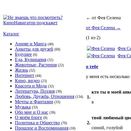
←
от Фея Селена
от Фея Селена
→
Каталог
(1 из 2)
Аниме и Манга
(40)
Фея С
Анкеты для друзей
(69)
Будущее
(6)
Фея С
Еда, Кулинария
(32)
Животные, Растения
(22)
о тебе
Жизнь
(32)
Интернет
(44)
у меня есть несколько
Кино, видео
(23)
Красота и Мода
(32)
Литература, Поэзия
(39)
кто ты в моей анк
Любовь, Дружба, Отношения
1.
(134)
Мечты и Фантазии
я
(33)
Музыка
(33)
Обо мне и О нас
(39)
О моём блоге
твой любимый цв
(8)
Политика и Общество
2.
(70)
синий, голубой
Прошлое и Воспоминания
(18)