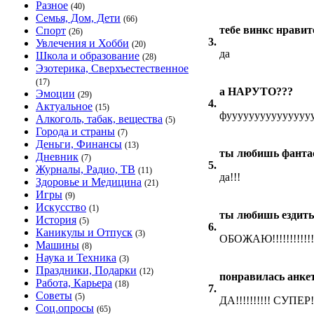
Разное
(40)
Семья, Дом, Дети
(66)
тебе винкс нравит
Спорт
(26)
3.
Увлечения и Хобби
(20)
да
Школа и образование
(28)
Эзотерика, Сверхъестественное
(17)
а НАРУТО???
Эмоции
(29)
4.
Актуальное
(15)
фуууууууууууууууу.
Алкоголь, табак, вещества
(5)
Города и страны
(7)
Деньги, Финансы
(13)
ты любишь фанта
Дневник
(7)
5.
Журналы, Радио, ТВ
(11)
да!!!
Здоровье и Медицина
(21)
Игры
(9)
Искусство
(1)
ты любишь ездить
История
(5)
6.
Каникулы и Отпуск
(3)
ОБОЖАЮ!!!!!!!!!!!!
Машины
(8)
Наука и Техника
(3)
Праздники, Подарки
(12)
понравилась анке
Работа, Карьера
(18)
7.
Советы
(5)
ДА!!!!!!!!!! СУПЕР!
Соц.опросы
(65)