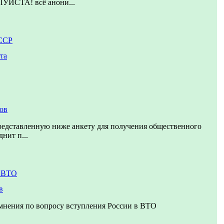
СТА! всё анони...
ССР
та
тов
редставленную ниже анкету для получения общественного
днит п...
в ВТО
в
мнения по вопросу вступления России в ВТО