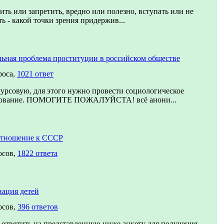
ить или запретить, вредно или полезно, вступать или не
ть - какой точки зрения придержив...
ьная проблема проституции в российском обществе
роса,
1021 ответ
урсовую, для этого нужно провести социологическое
дование. ПОМОГИТЕ ПОЖАЛУЙСТА! всё анони...
отношение к СССР
осов,
1822 ответа
ация детей
осов,
396 ответов
ответить на представленную ниже анкету для получения