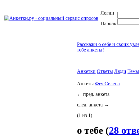
Логин
Пароль
Расскажи о себе и своих увл
тебе анкеты!
Анкетки
Ответы
Люди
Темы
Анкеты
Фея Селена
←
пред. анкета
след. анкета
→
(1 из 1)
о тебе
(
28 отв