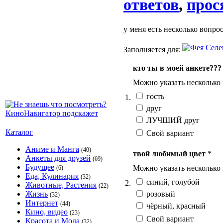
ответов
,
прос
у меня есть несколько вопрос
Заполняется для:
кто ты в моей анкете???
Можно указать несколько
гость
1.
друг
ЛУЧШИЙ друг
Каталог
Свой вариант
Аниме и Манга
(40)
твой любимый цвет
*
Анкеты для друзей
(69)
Будущее
Можно указать несколько
(6)
Еда, Кулинария
(32)
синий, голубой
2.
Животные, Растения
(22)
розовый
Жизнь
(32)
Интернет
(44)
чёрный, красный
Кино, видео
(23)
Свой вариант
Красота и Мода
(32)