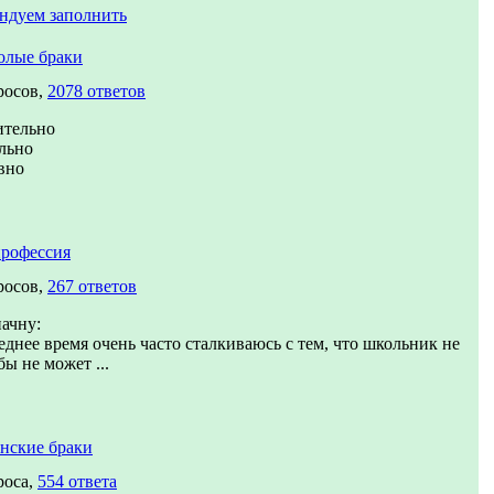
ндуем заполнить
олые браки
росов,
2078 ответов
ительно
льно
вно
рофессия
росов,
267 ответов
начну:
еднее время очень часто сталкиваюсь с тем, что школьник не
бы не может ...
нские браки
роса,
554 ответа