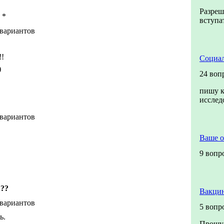
Разреш
*
вступа
 вариантов
!!
Социал
)
24 воп
пишу к
иссле
 вариантов
Ваше 
9 вопр
??
Вакцин
 вариантов
5 вопр
ь.
Прошу 