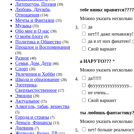
Литература, Поэзия
(39)
Любовь, Дружба,
тебе винкс нравится????
Отношения
(134)
Можно указать несколько
Мечты и Фантазии
(33)
Музыка
(33)
да
3.
Обо мне и О нас
(39)
нет!!! даже ненавижу!
О моём блоге
(8)
да я от них фанатею! :
Политика и Общество
(70)
Прошлое и Воспоминания
Свой вариант
(18)
Разное
(40)
а НАРУТО???
*
Семья, Дом, Дети
(66)
Спорт
(26)
Можно указать несколько
Увлечения и Хобби
(20)
да!!!!!!
4.
Школа и образование
(28)
Эзотерика,
фуууууууууууууууу...
Сверхъестественное
(17)
не очень...
Эмоции
(29)
Свой вариант
Актуальное
(15)
Алкоголь, табак, вещества
ты любишь фантастику?
(5)
Города и страны
(7)
Можно указать несколько
Деньги, Финансы
(13)
Дневник
(7)
нет! больше реальност
5.
Журналы, Радио, ТВ
(11)