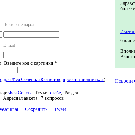
Здравс
более 
Повторите пароль
Имейл 
9 вопр
E-mail
Вполне
Вконта
т! Введите код с картинки
*
в
,
для Фея Селена: 28 ответов
,
просят заполнить: 2
)
Новости
тор:
Фея Селена
,
Темы:
о тебе
,
Раздел
,
Адресная анкета, 7 вопросов
Сохранить
Tweet