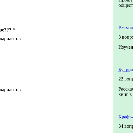
общест
Вступл
ре???
*
3 вопр
 вариантов
Изучен
Букрид
22 воп
*
Расска
 вариантов
книг в
Крафт-
34 воп