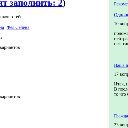
ят заполнить: 2
)
Рекоме
Одноп
иков о тебе
10 воп
Фея Селена
полож
нейтра
*
негати
 вариантов
Ваша п
17 воп
Итак, 
В посл
то что 
 вариантов
Гражда
23 воп