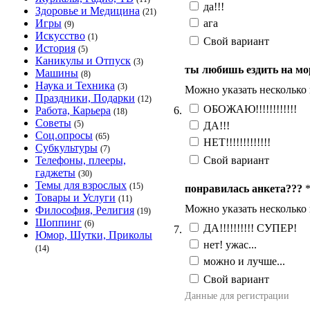
да!!!
Здоровье и Медицина
(21)
ага
Игры
(9)
Искусство
(1)
Свой вариант
История
(5)
Каникулы и Отпуск
(3)
ты любишь ездить на мо
Машины
(8)
Наука и Техника
(3)
Можно указать несколько
Праздники, Подарки
(12)
ОБОЖАЮ!!!!!!!!!!!!
6.
Работа, Карьера
(18)
Советы
(5)
ДА!!!
Соц.опросы
(65)
НЕТ!!!!!!!!!!!!!
Субкультуры
(7)
Свой вариант
Телефоны, плееры,
гаджеты
(30)
Темы для взрослых
(15)
понравилась анкета???
Товары и Услуги
(11)
Можно указать несколько
Философия, Религия
(19)
Шоппинг
(6)
ДА!!!!!!!!!! СУПЕР!
7.
Юмор, Шутки, Приколы
нет! ужас...
(14)
можно и лучше...
Свой вариант
Данные для регистрации