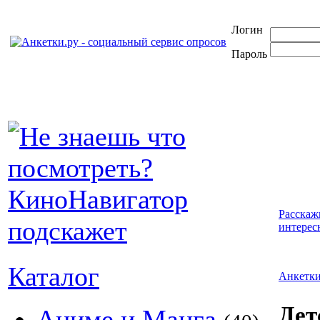
Логин
Пароль
Расскаж
интерес
Каталог
Анкетк
Дет
Аниме и Манга