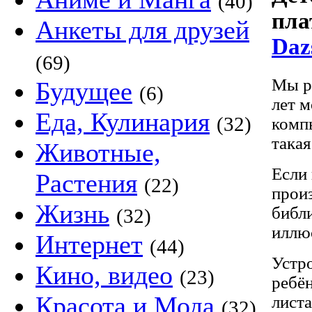
(40)
пла
Анкеты для друзей
Daz
(69)
Мы ра
Будущее
(6)
лет м
Еда, Кулинария
(32)
компь
такая
Животные,
Если
Растения
(22)
произ
Жизнь
библи
(32)
иллю
Интернет
(44)
Устро
Кино, видео
(23)
ребён
Красота и Мода
лист
(32)