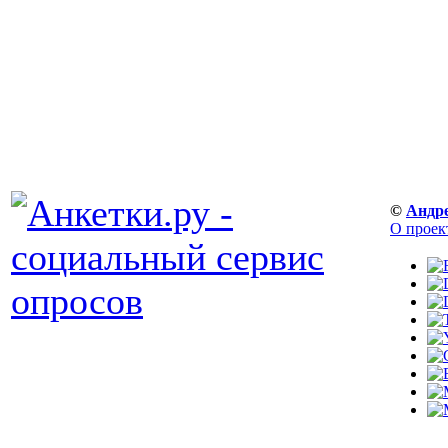
©
Андр
О проек