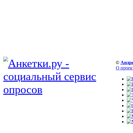
©
Андр
О проек