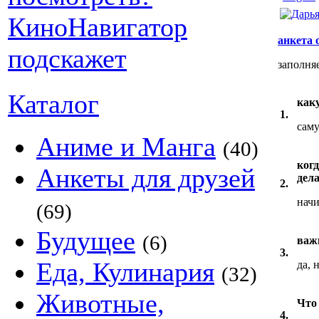
анкета 
заполня
Каталог
как
1.
cам
Аниме и Манга
(40)
когд
Анкеты для друзей
дел
2.
начи
(69)
Будущее
(6)
важ
3.
Еда, Кулинария
да, 
(32)
Животные,
Что
4.