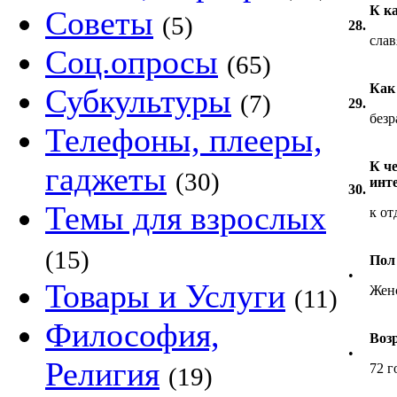
К к
Советы
(5)
28.
слав
Соц.опросы
(65)
Как 
Субкультуры
(7)
29.
безр
Телефоны, плееры,
К че
гаджеты
(30)
инт
30.
Темы для взрослых
к от
(15)
Пол
•
Товары и Услуги
Жен
(11)
Философия,
Воз
•
Религия
72 г
(19)