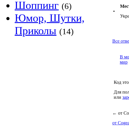
Шоппинг
(6)
Мес
•
Юмор, Шутки,
Укра
Приколы
(14)
Все отве
В м
мир
Код это
Для пол
или
зар
←
от Co
от Coge