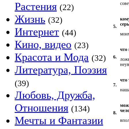
Растения
сове
(22)
Жизнь
(32)
ком
сер
5.
Интернет
(44)
мои
Кино, видео
(23)
что
Красота и Мода
(32)
6.
ложь
неув
Литература, Поэзия
что 
(39)
7.
наша
Любовь, Дружба,
Отношения
мож
(134)
чел
8.
Мечты и Фантазии
впол