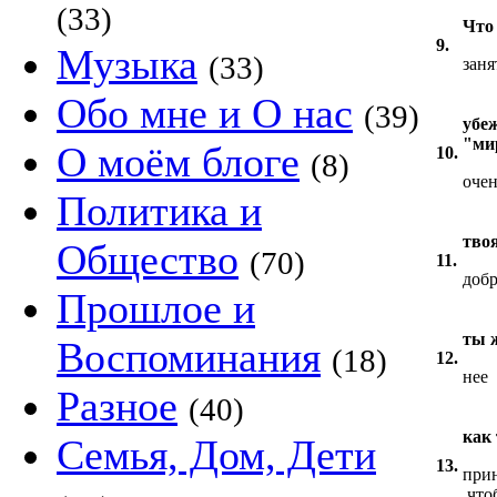
(33)
Что
9.
Музыка
(33)
зан
Обо мне и О нас
(39)
убе
"ми
О моём блоге
10.
(8)
очен
Политика и
тво
Общество
(70)
11.
доб
Прошлое и
ты 
Воспоминания
(18)
12.
нее
Разное
(40)
как
Семья, Дом, Дети
13.
прин
.что