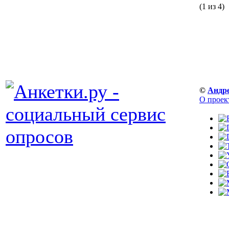
(1 из 4)
©
Андр
О проек