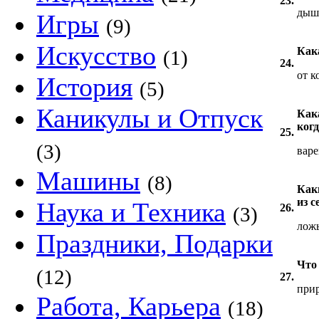
23.
дыш
Игры
(9)
Искусство
Как
(1)
24.
от к
История
(5)
Каникулы и Отпуск
Как
когд
25.
(3)
варе
Машины
(8)
Как
из с
Наука и Техника
26.
(3)
лож
Праздники, Подарки
Что
(12)
27.
при
Работа, Карьера
(18)