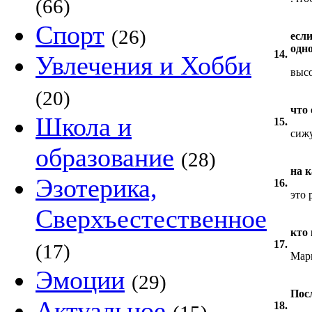
(66)
Спорт
(26)
если
одно
14.
Увлечения и Хобби
выс
(20)
что
Школа и
15.
сижу
образование
(28)
на 
Эзотерика,
16.
это 
Сверхъестественное
кто
17.
(17)
Марг
Эмоции
(29)
Пос
Актуальное
18.