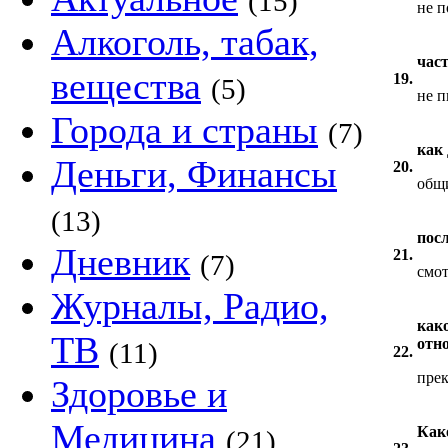
(15)
не п
Алкоголь, табак,
час
вещества
19.
(5)
не 
Города и страны
(7)
как
Деньги, Финансы
20.
общ
(13)
пос
Дневник
21.
(7)
смот
Журналы, Радио,
как
ТВ
отн
(11)
22.
прек
Здоровье и
Медицина
Како
(21)