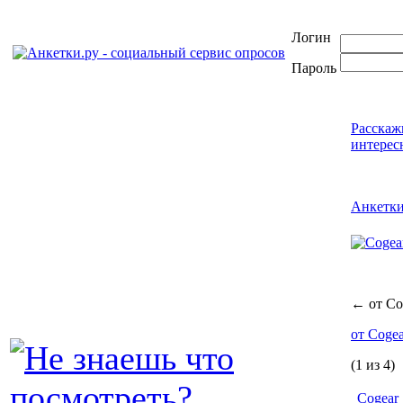
Логин
Пароль
Расскаж
интерес
Анкетк
←
от Co
от Coge
(1 из 4)
Cogear