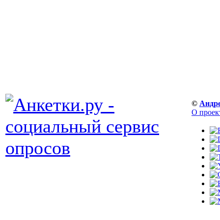
©
Андр
О проек