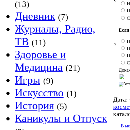
(13)
Н
По
Дневник
(7)
С
Журналы, Радио,
Если
ТВ
(11)
П
7.
П
Здоровье и
П
С
Медицина
(21)
Докаж
Игры
(9)
Искусство
(1)
Дата:
История
(5)
косме
катало
Каникулы и Отпуск
В м