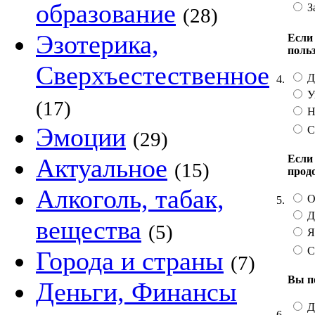
образование
З
(28)
Эзотерика,
Если 
поль
Сверхъестественное
Д
4.
У
(17)
Н
Эмоции
С
(29)
Если
Актуальное
(15)
прод
Алкоголь, табак,
О
5.
Д
вещества
(5)
Я
С
Города и страны
(7)
Вы п
Деньги, Финансы
Д
6.