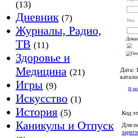
(13)
Дневник
(7)
Ник
Журналы, Радио,
Докаж
ТВ
(11)
Здоровье и
Медицина
Дата:
1
(21)
катало
Игры
(9)
В м
Искусство
(1)
История
(5)
Код э
Каникулы и Отпуск
Для п
зарег