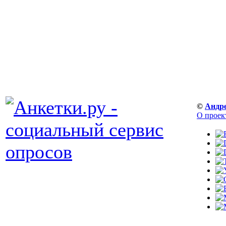
©
Андр
О проек