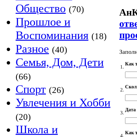
Общество
(70)
АнК
Прошлое и
отв
Воспоминания
про
(18)
Разное
(40)
Заполн
Семья, Дом, Дети
Как т
1.
(66)
Спорт
Скол
(26)
2.
Увлечения и Хобби
Дата
3.
(20)
Школа и
Как 
4.