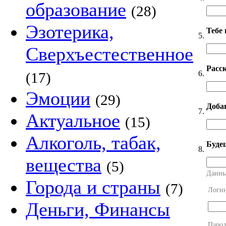
образование
(28)
Эзотерика,
Тебе
5.
Сверхъестественное
Расск
6.
(17)
Эмоции
(29)
Добав
7.
Актуальное
(15)
Алкоголь, табак,
Будеш
8.
вещества
(5)
Данны
Города и страны
(7)
Логи
Деньги, Финансы
Парол