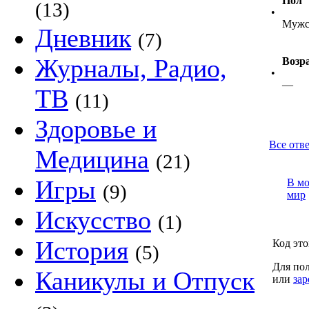
Пол
(13)
•
Мужс
Дневник
(7)
Журналы, Радио,
Возр
•
—
ТВ
(11)
Здоровье и
Все отве
Медицина
(21)
Игры
В м
(9)
мир
Искусство
(1)
История
Код это
(5)
Для пол
Каникулы и Отпуск
или
зар