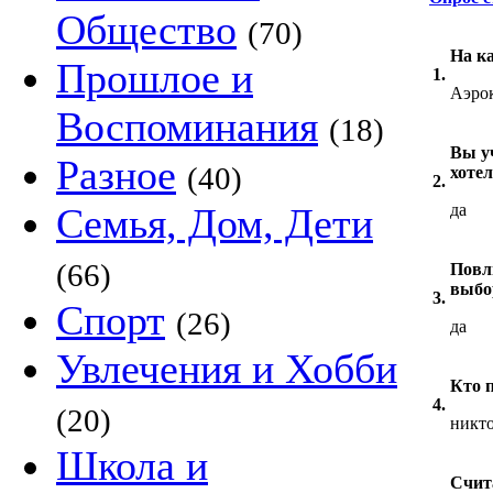
Общество
(70)
На к
Прошлое и
1.
Аэро
Воспоминания
(18)
Вы у
Разное
(40)
хоте
2.
Семья, Дом, Дети
да
(66)
Повл
выбо
3.
Спорт
(26)
да
Увлечения и Хобби
Кто 
4.
(20)
никт
Школа и
Счит