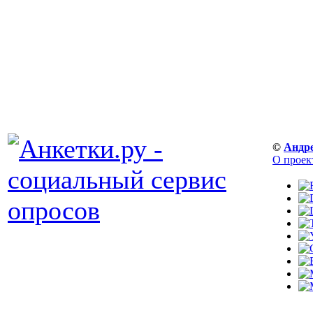
©
Андр
О проек