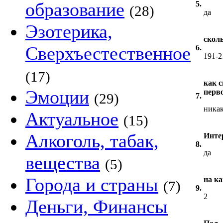
образование
5.
(28)
да
Эзотерика,
скол
Сверхъестественное
6.
191-2
(17)
как 
Эмоции
перв
(29)
7.
никак
Актуальное
(15)
Алкоголь, табак,
Инте
8.
да
вещества
(5)
Города и страны
на к
(7)
9.
2
Деньги, Финансы