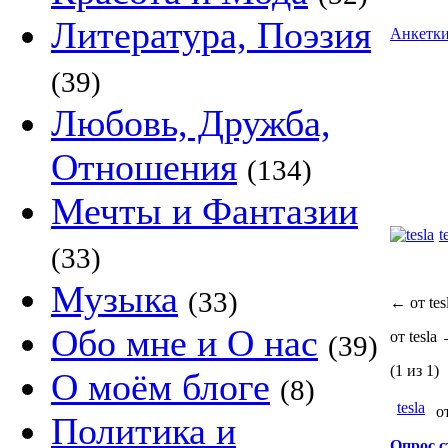
Литература, Поэзия
Анкетк
(39)
Любовь, Дружба,
Отношения
(134)
Мечты и Фантазии
t
(33)
Музыка
(33)
←
от tes
Обо мне и О нас
от tesla
(39)
(1 из 1)
О моём блоге
(8)
tesla
от
Политика и
Опрос 