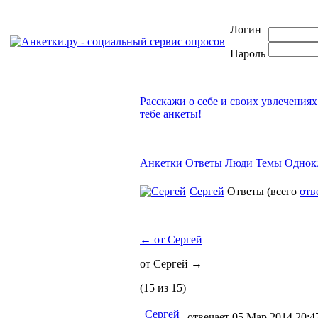
Логин
Пароль
Расскажи о себе и своих увлечениях
тебе анкеты!
Анкетки
Ответы
Люди
Темы
Однок
Сергей
Ответы
(всего
отв
←
от Сергей
от Сергей
→
(15 из 15)
Сергей
отвечает 05 Мар 2014 20:4