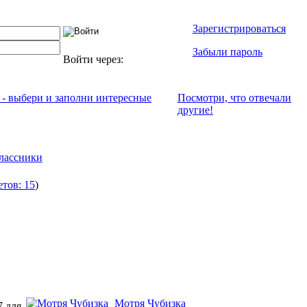
Зарегистрироваться
Забыли пароль
Войти через:
 - выбери и заполни интересные
Посмотри, что отвeчали
другие!
лассники
етов: 15
)
Мотря Чубизка
7 для