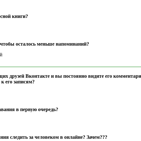
ресной книги?
ь, чтобы осталось меньше напоминаний?
ий
бщих друзей Вконтакте и вы постоянно видите его комментари
 к его записям?
авания в первую очередь?
ания следить за человеком в онлайне? Зачем???