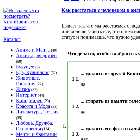
Как расстаться с человеком в онл
Бывает так что мы расстаемся с люд
или хочешь забыть всё, что о нём н
статус и понимаешь, что нужно удал
Каталог
Аниме и Манга
(40)
Что делатm, чтобы выбросить ч
Анкеты для друзей
(69)
Будущее
(6)
Еда, Кулинария
(32)
... удалять из друзей Вкон
Животные,
1.1.
Растения
да
(22)
Жизнь
(32)
Интернет
(44)
Кино, видео
... стирать из памяти тел
(23)
Красота и Мода
1.2.
(32)
Литература, Поэзия
да
(39)
Любовь, Дружба,
1.
Отношения
... удалять его фото из ал
(134)
1.3.
Мечты и Фантазии
нет