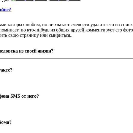
айне?
ьми которых любим, но не хватает смелости удалить его из списк
апоминает, но кто-нибудь из общих друзей комментирует его фот
ить свою страницу или смириться...
еловека из своей жизни?
такте?
ефона SMS от него?
ьбома?