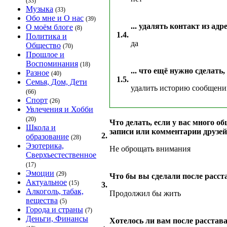
(33)
Музыка
(33)
Обо мне и О нас
(39)
... удалять контакт из ад
О моём блоге
(8)
1.4.
Политика и
да
Общество
(70)
Прошлое и
Воспоминания
(18)
... что ещё нужно сделат
Разное
(40)
1.5.
Семья, Дом, Дети
удалить историю сообщен
(66)
Спорт
(26)
Увлечения и Хобби
(20)
Что делать, если у вас много о
Школа и
записи или комментарии друзей
2.
образование
(28)
Эзотерика,
Не оброщать внимания
Сверхъестественное
(17)
Эмоции
(29)
Что бы вы сделали после расст
Актуальное
(15)
3.
Алкоголь, табак,
Продолжил бы жить
вещества
(5)
Города и страны
(7)
Деньги, Финансы
Хотелось ли вам после расстав