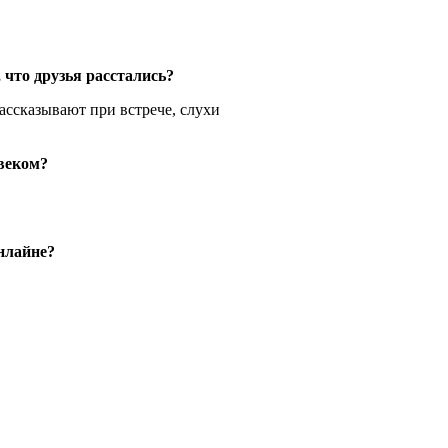
 что друзья расстались?
рассказывают при встрече, слухи
веком?
нлайне?