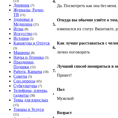
(13)
4.
Дневник
Да. Посмотреть как она без меня.
(7)
Журналы, Радио,
ТВ
(11)
Здоровье и
Откуда вы обычно узнёте о том,
Медицина
5.
(21)
Игры
изменился их статус Вконтакте, 
(9)
Искусство
(1)
История
(5)
Каникулы и Отпуск
Как лучше расставаться с чело
6.
(3)
лично поговорить
Машины
(8)
Наука и Техника
(3)
Праздники,
Лучший способ помириться в о
Подарки
(12)
7.
Работа, Карьера
(18)
Привет!
Советы
(5)
Соц.опросы
(65)
Субкультуры
(7)
Пол
Телефоны, плееры,
•
гаджеты
(30)
Мужской
Темы для взрослых
(15)
Товары и Услуги
Возраст
(11)
•