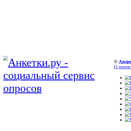
©
Андр
О проек