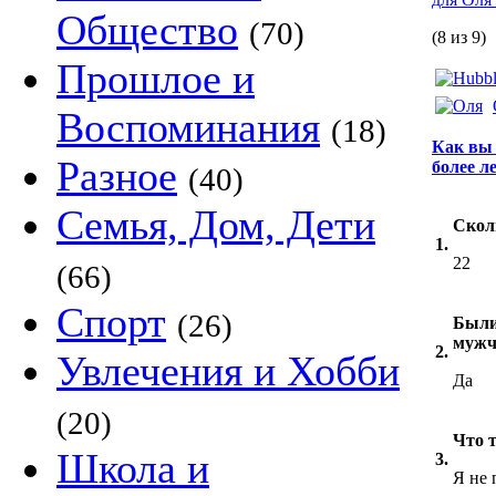
Общество
(70)
(8 из 9)
Прошлое и
Воспоминания
(18)
Как вы 
Разное
более л
(40)
Семья, Дом, Дети
Скол
1.
22
(66)
Спорт
(26)
Были
мужч
2.
Увлечения и Хобби
Да
(20)
Что т
Школа и
3.
Я не 