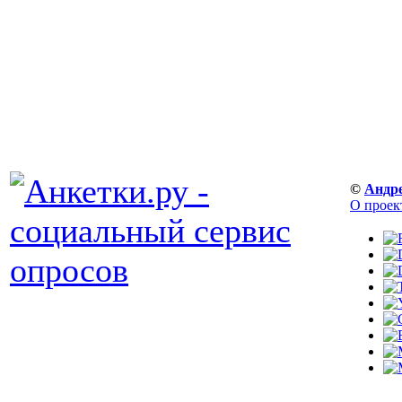
©
Андр
О проек