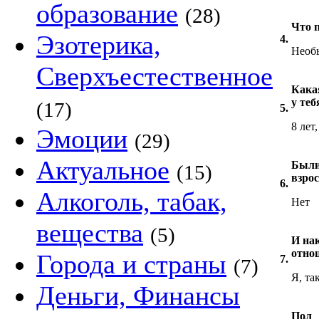
образование
(28)
Что 
Эзотерика,
4.
Необ
Сверхъестественное
Кака
у те
(17)
5.
8 лет
Эмоции
(29)
Актуальное
Были
(15)
взро
6.
Алкоголь, табак,
Нет
вещества
(5)
И на
отно
Города и страны
7.
(7)
Я, та
Деньги, Финансы
Пол