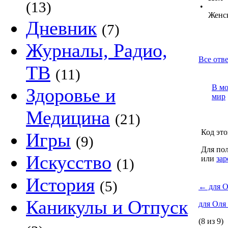
(13)
•
Женс
Дневник
(7)
Журналы, Радио,
Все отве
ТВ
(11)
В м
Здоровье и
мир
Медицина
(21)
Код это
Игры
(9)
Для пол
Искусство
или
зар
(1)
История
(5)
←
для О
Каникулы и Отпуск
для Оля
(8 из 9)