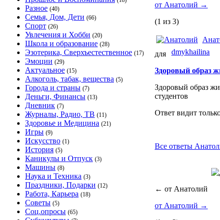
(18)
от Анатолий
→
Разное
(40)
Семья, Дом, Дети
(66)
(1 из 3)
Спорт
(26)
Увлечения и Хобби
(20)
Анат
Школа и образование
(28)
dmykhailina
Эзотерика, Сверхъестественное
(17)
для
Эмоции
(29)
Актуальное
Здоровый образ ж
(15)
Алкоголь, табак, вещества
(5)
Здоровый образ жи
Города и страны
(7)
студентов
Деньги, Финансы
(13)
Дневник
(7)
Ответ видит тольк
Журналы, Радио, ТВ
(11)
Здоровье и Медицина
(21)
Игры
(9)
Искусство
(1)
Все ответы Анатол
История
(5)
Каникулы и Отпуск
(3)
Машины
(8)
Наука и Техника
(3)
Праздники, Подарки
(12)
←
от Анатолий
Работа, Карьера
(18)
Советы
(5)
от Анатолий
→
Соц.опросы
(65)