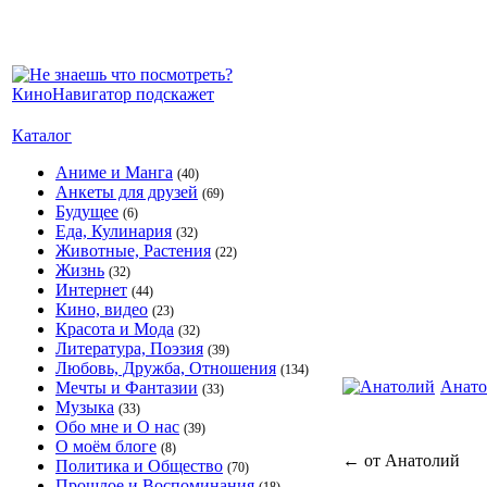
Каталог
Аниме и Манга
(40)
Анкеты для друзей
(69)
Будущее
(6)
Еда, Кулинария
(32)
Животные, Растения
(22)
Жизнь
(32)
Интернет
(44)
Кино, видео
(23)
Красота и Мода
(32)
Литература, Поэзия
(39)
Любовь, Дружба, Отношения
(134)
Анат
Мечты и Фантазии
(33)
Музыка
(33)
Обо мне и О нас
(39)
О моём блоге
(8)
←
от Анатолий
Политика и Общество
(70)
Прошлое и Воспоминания