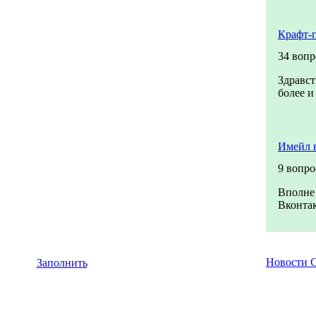
Крафт-
34 вопр
Здравст
более и
Имейл 
9 вопро
Вполне 
Вконтак
Новости
Заполнить