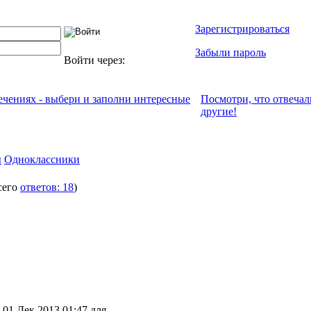
Зарегистрироваться
Забыли пароль
Войти через:
лечениях - выбери и заполни интересные
Посмотри, что отвeчал
другие!
ы
Одноклассники
сего
ответов: 18
)
 01 Дек 2013 01:47 для