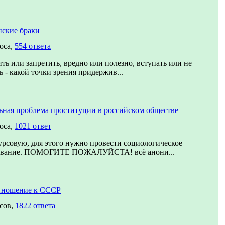
нские браки
оса,
554 ответа
ть или запретить, вредно или полезно, вступать или не
ь - какой точки зрения придержив...
ьная проблема проституции в российском обществе
оса,
1021 ответ
рсовую, для этого нужно провести социологическое
ование. ПОМОГИТЕ ПОЖАЛУЙСТА! всё анони...
тношение к СССР
сов,
1822 ответа