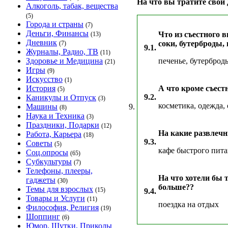
На что вы тратите свои
Алкоголь, табак, вещества
(5)
Города и страны
(7)
Деньги, Финансы
Что из съестного 
(13)
Дневник
соки, бутерброды, 
(7)
9.1.
Журналы, Радио, ТВ
(11)
Здоровье и Медицина
печенье, бутерброды
(21)
Игры
(9)
Искусство
(1)
История
А что кроме съестн
(5)
9.2.
Каникулы и Отпуск
(3)
косметика, одежда, 
Машины
9.
(8)
Наука и Техника
(3)
Праздники, Подарки
(12)
На какие развлеч
Работа, Карьера
(18)
9.3.
Советы
(5)
кафе быстрого пита
Соц.опросы
(65)
Субкультуры
(7)
Телефоны, плееры,
На что хотели бы т
гаджеты
(30)
больше??
Темы для взрослых
(15)
9.4.
Товары и Услуги
(11)
поездка на отдых
Философия, Религия
(19)
Шоппинг
(6)
Юмор, Шутки, Приколы