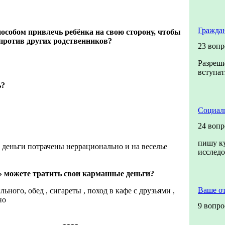
Гражда
пособом привлечь ребёнка на свою сторону, чтобы
 против других родственников?
23 вопр
Разреши
вступат
ь?
Социал
24 вопр
пишу ку
 деньги потрачены неррационально и на веселье
исслед
 можете тратить свои карманные деньги?
Ваше о
ьного, обед , сигареты , поход в кафе с друзьями ,
но
9 вопро