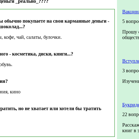
 деньги _реально_????
Вакцин
вы обычно покупаете на свои карманные деньги -
5 вопро
шоколад...?
Прошу о
, кофе, чай, салаты, булочки.
обществ
ого - косметика, диски, книги...?
Вступл
обувь.
3 вопро
ния?
Изучен
ния, кино
Букриде
ратить, но не хватает или хотели бы тратить
22 вопр
Расскаж
книг в 