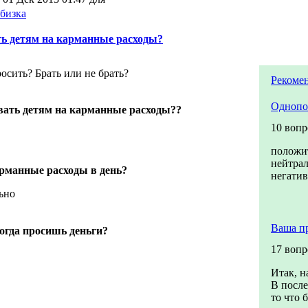
бизка
ь детям на карманные расходы?
осить? Брать или не брать?
Рекоме
Однопо
вать детям на карманные расходы??
10 вопр
положи
нейтра
рманные расходы в день?
негати
ьно
Ваша п
когда просишь деньги?
17 вопр
Итак, н
В после
то что б