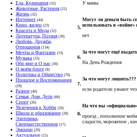
Еда, Кулинария
У мамы
(32)
Животные, Растения
(22)
Жизнь
(32)
Интернет
Могут ли деньги быть с
(44)
Кино, видео
использовать в «войне»
(23)
5.
Красота и Мода
(32)
нет
Литература, Поэзия
(39)
Любовь, Дружба,
Отношения
(134)
За что могут ещё выдат
Мечты и Фантазии
(33)
6.
Музыка
(33)
На День Рождения
Обо мне и О нас
(39)
О моём блоге
(8)
Политика и Общество
(70)
За что могут лишить???
Прошлое и Воспоминания
7.
(18)
если родители узнают что
Разное
(40)
Семья, Дом, Дети
(66)
Спорт
(26)
На что вы «официально»
Увлечения и Хобби
(20)
Школа и образование
8.
(28)
проезд , пополнение мобил
Эзотерика,
сладости, мороженое , ки
Сверхъестественное
(17)
Эмоции
(29)
Актуальное
(15)