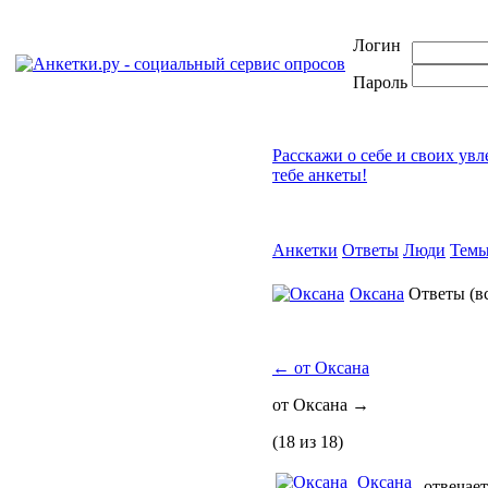
Логин
Пароль
Расскажи о себе и своих ув
тебе анкеты!
Анкетки
Ответы
Люди
Тем
Оксана
Ответы
(в
←
от Оксана
от Оксана
→
(18 из 18)
Оксана
отвечает