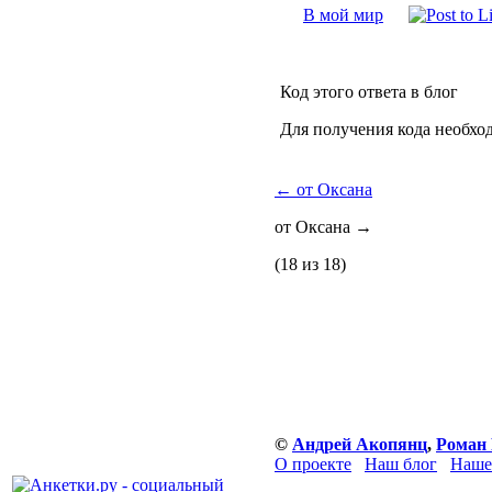
В мой мир
Код этого ответа в блог
Для получения кода необхо
←
от Оксана
от Оксана
→
(18 из 18)
©
Андрей Акопянц
,
Роман 
О проекте
Наш блог
Наше