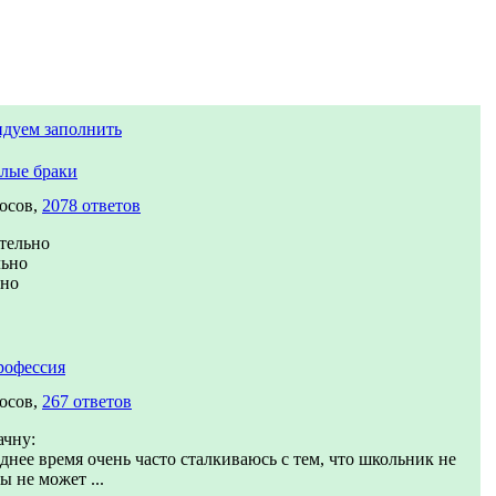
ндуем заполнить
лые браки
осов,
2078 ответов
тельно
льно
вно
рофессия
осов,
267 ответов
ачну:
днее время очень часто сталкиваюсь с тем, что школьник не
ы не может ...