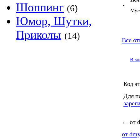
Шоппинг
•
(6)
Муж
Юмор, Шутки,
Приколы
(14)
Все от
В м
Код эт
Для п
зарег
←
от d
от dmy