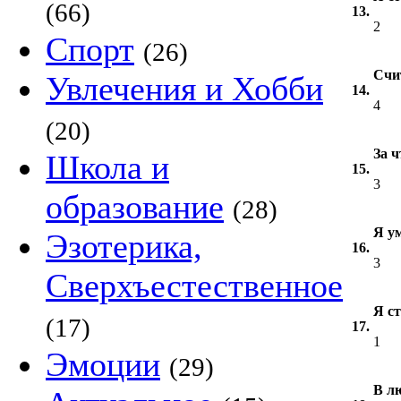
(66)
13.
2
Спорт
(26)
Счит
Увлечения и Хобби
14.
4
(20)
За ч
Школа и
15.
3
образование
(28)
Я у
Эзотерика,
16.
3
Сверхъестественное
Я ст
(17)
17.
1
Эмоции
(29)
В л