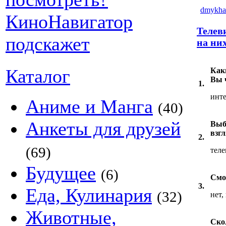
dmykhai
Телев
на ни
Каталог
Как
Вы 
1.
инт
Аниме и Манга
(40)
Анкеты для друзей
Выб
взг
2.
(69)
тел
Будущее
(6)
Смо
3.
Еда, Кулинария
(32)
нет,
Животные,
Ско