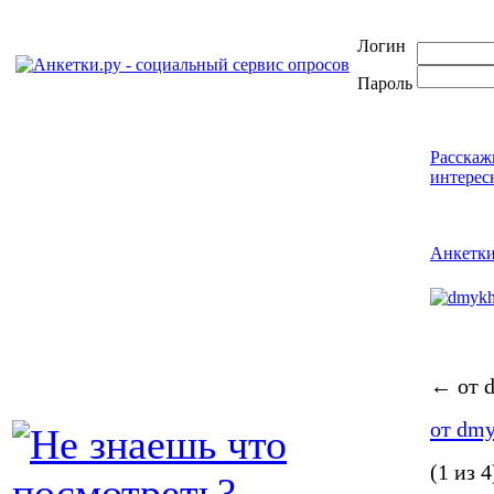
Логин
Пароль
Расскаж
интерес
Анкетк
←
от d
от dmy
(1 из 4