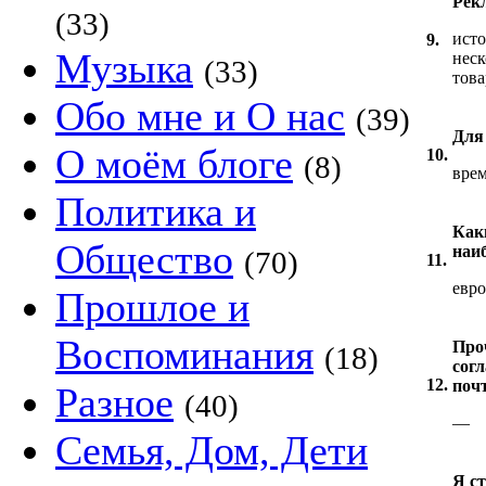
Рек
(33)
исто
9.
Музыка
нес
(33)
това
Обо мне и О нас
(39)
Для 
О моём блоге
10.
(8)
вре
Политика и
Как
Общество
наи
(70)
11.
евр
Прошлое и
Воспоминания
Про
(18)
согл
12.
почт
Разное
(40)
—
Семья, Дом, Дети
Я с