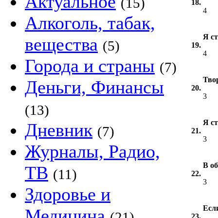
Актуальное
(15)
18.
4
Алкоголь, табак,
Я ст
вещества
(5)
19.
4
Города и страны
(7)
Тво
Деньги, Финансы
20.
3
(13)
Я ст
Дневник
(7)
21.
3
Журналы, Радио,
В о
ТВ
(11)
22.
3
Здоровье и
Если
Медицина
(21)
23.