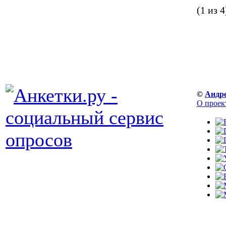
(1 из 4
©
Андр
О проек