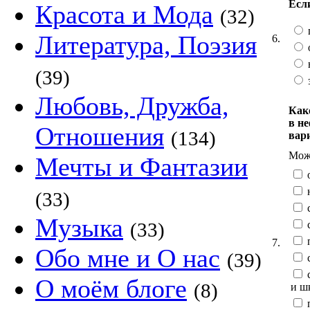
Есл
Красота и Мода
(32)
Литература, Поэзия
6.
(39)
Любовь, Дружба,
Как
в н
Отношения
(134)
вар
Можн
Мечты и Фантазии
(33)
Музыка
с
(33)
7.
Обо мне и О нас
(39)
с
с
О моём блоге
(8)
и ш
п