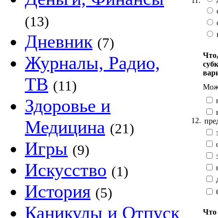
11.
(13)
с
Дневник
(7)
Что
Журналы, Радио,
суб
вар
ТВ
(11)
Можн
Здоровье и
в
12.
пред
Медицина
(21)
Игры
о
(9)
Искусство
(1)
д
История
(5)
Каникулы и Отпуск
Что