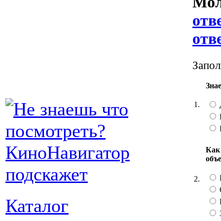
Мол
отв
отв
Запол
Знае
1.
Как
объ
2.
Каталог