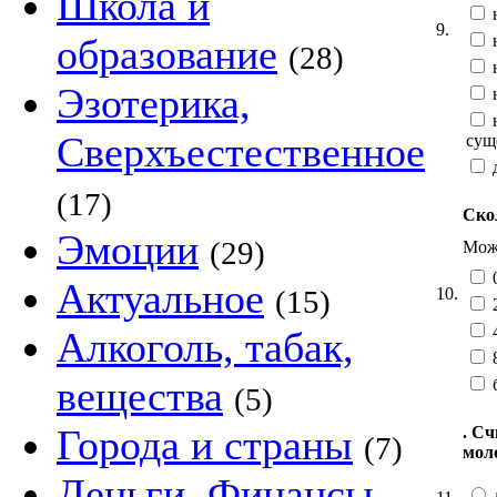
Школа и
н
9.
н
образование
(28)
н
Эзотерика,
н
н
Сверхъестественное
сущ
(17)
Ско
Эмоции
(29)
Можн
Актуальное
10.
(15)
Алкоголь, табак,
вещества
(5)
Города и страны
. С
(7)
мол
Деньги, Финансы