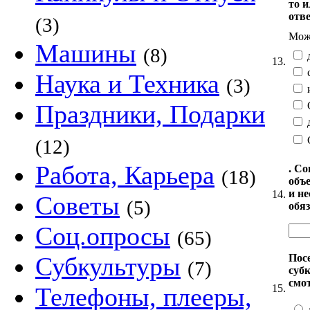
то 
отве
(3)
Можн
Машины
(8)
д
13.
Наука и Техника
(3)
С
Праздники, Подарки
(12)
Работа, Карьера
. С
(18)
объ
и н
14.
Советы
(5)
обяз
Соц.опросы
(65)
Пос
Субкультуры
(7)
суб
смот
15.
Телефоны, плееры,