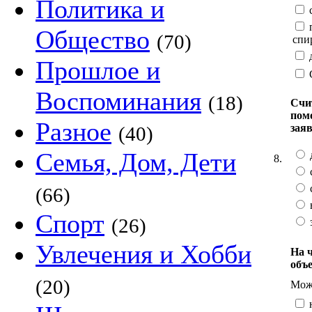
Политика и
с
п
Общество
(70)
спи
д
Прошлое и
Воспоминания
(18)
Счи
пом
Разное
зая
(40)
Семья, Дом, Дети
8.
с
(66)
Спорт
(26)
Увлечения и Хобби
На 
объ
(20)
Можн
н