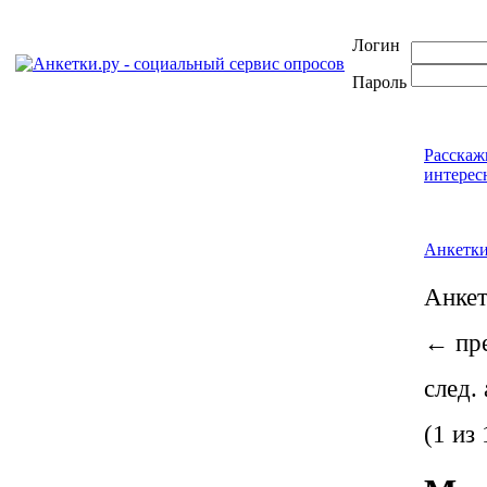
Логин
Пароль
Расскаж
интерес
Анкетк
Анке
←
пре
след.
(1 из 