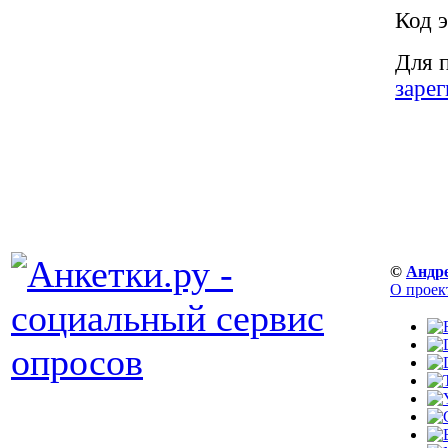
Код э
Для 
заре
©
Андр
О проек