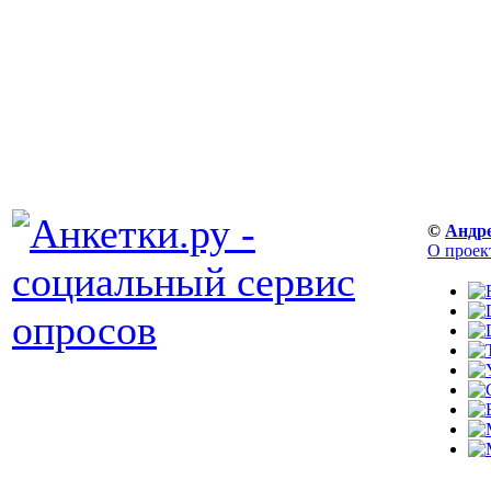
©
Андр
О проек