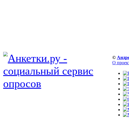
©
Андр
О проек