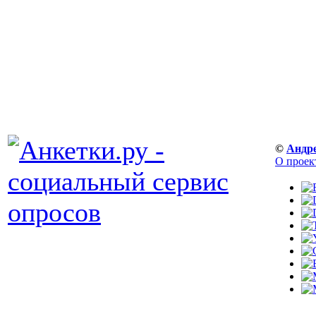
©
Андр
О проек