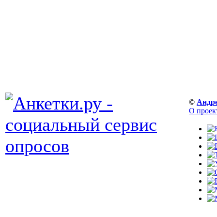
©
Андр
О проек