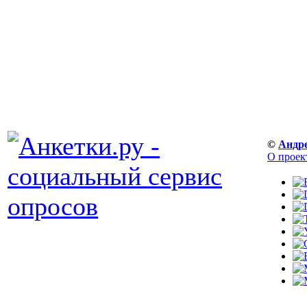
©
Андр
О проек