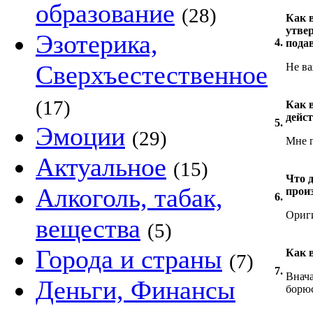
образование
(28)
Как 
утве
Эзотерика,
4.
пода
Сверхъестественное
Не ва
(17)
Как 
дейс
5.
Эмоции
(29)
Мне 
Актуальное
(15)
Что д
Алкоголь, табак,
прои
6.
Ориг
вещества
(5)
Города и страны
Как 
(7)
7.
Внача
Деньги, Финансы
борю