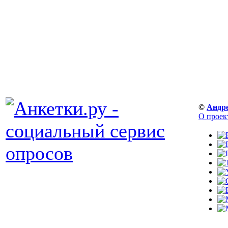
©
Андр
О проек