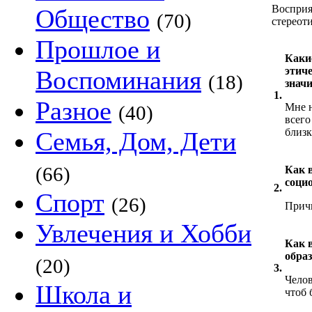
Восприя
Общество
(70)
стереот
Прошлое и
Каки
этиче
Воспоминания
(18)
знач
1.
Разное
Мне н
(40)
всего
близк
Семья, Дом, Дети
(66)
Как 
соци
2.
Спорт
(26)
Причи
Увлечения и Хобби
Как 
обра
(20)
3.
Челов
Школа и
чтоб 