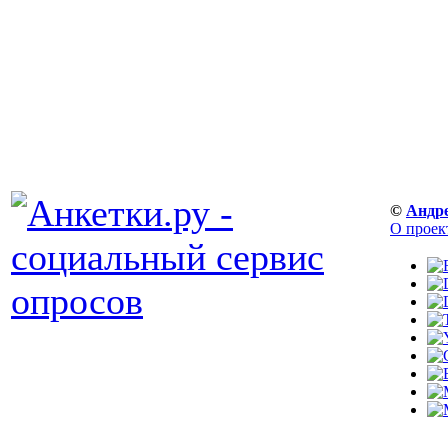
©
Андр
О проек