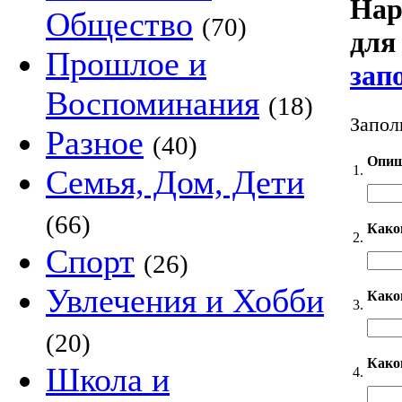
Нар
Общество
(70)
для 
Прошлое и
зап
Воспоминания
(18)
Запол
Разное
(40)
Опиш
1.
Семья, Дом, Дети
(66)
Како
2.
Спорт
(26)
Увлечения и Хобби
Каког
3.
(20)
Како
Школа и
4.