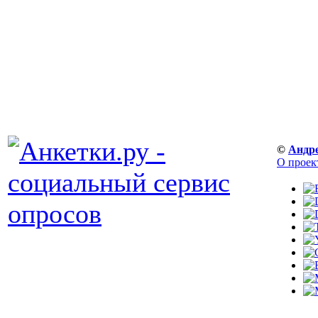
©
Андр
О проек