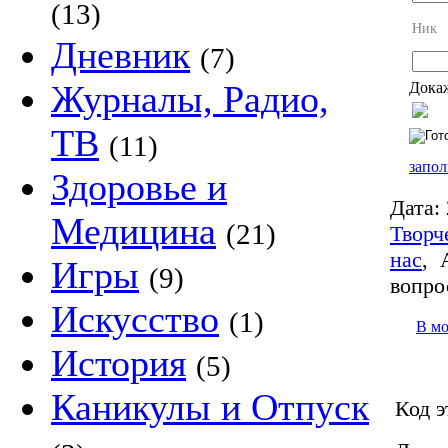
(13)
Ник
Дневник
(7)
Журналы, Радио,
Докаж
ТВ
(11)
запол
Здоровье и
Дата:
Медицина
(21)
Творч
нас
,
Игры
(9)
вопро
Искусство
(1)
В м
История
(5)
Каникулы и Отпуск
Код э