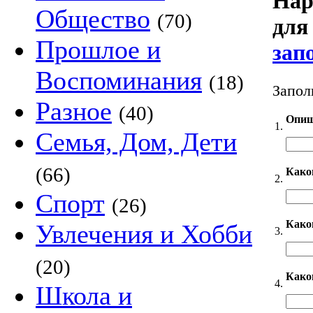
Нар
Общество
(70)
для
Прошлое и
зап
Воспоминания
(18)
Запол
Разное
(40)
Опиш
1.
Семья, Дом, Дети
(66)
Како
2.
Спорт
(26)
Каког
Увлечения и Хобби
3.
(20)
Како
4.
Школа и